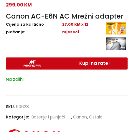
299,00
KM
Canon AC-E6N AC Mrežni adapter
Cijena za kartično
27,00 KM x 12
plaćanje:
mjeseci
Kupi na rate!
Na zalihi
SKU:
90628
Kategorije:
Baterije i punjači
,
Canon
,
Ostalo