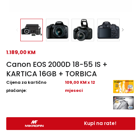
1.189,00
KM
Canon EOS 2000D 18-55 IS +
KARTICA 16GB + TORBICA
Cijena za kartično
109,00 KM x 12
plaćanje:
mjeseci
Kupi na rate!