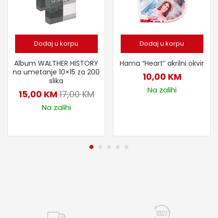
Dodaj u korpu
Dodaj u korpu
Album WALTHER HISTORY
Hama “Heart” akrilni okvir
na umetanje 10×15 za 200
10,00
KM
slika
Na zalihi
15,00
KM
17,00
KM
Na zalihi