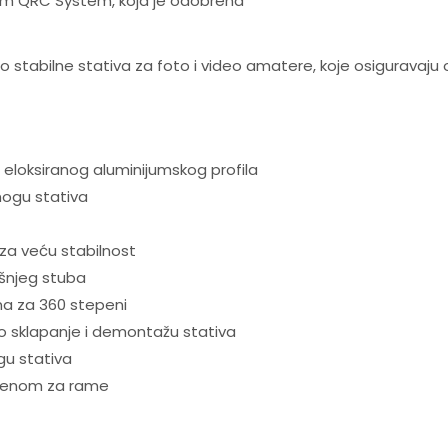
m QRC System, koja je odobrena
o stabilne stativa za foto i video amatere, koje osiguravaju 
d eloksiranog aluminijumskog profila
ogu stativa
za veću stabilnost
išnjeg stuba
na za 360 stepeni
o sklapanje i demontažu stativa
gu stativa
emenom za rame