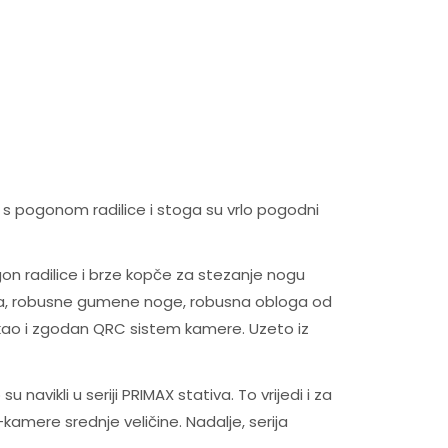
 s pogonom radilice i stoga su vrlo pogodni
gon radilice i brze kopče za stezanje nogu
epena, robusne gumene noge, robusna obloga od
 kao i zgodan QRC sistem kamere. Uzeto iz
vikli u seriji PRIMAX stativa. To vrijedi i za
amere srednje veličine. Nadalje, serija