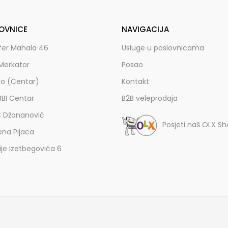
OVNICE
NAVIGACIJA
fer Mahala 46
Usluge u poslovnicama
Merkator
Posao
zo (Centar)
Kontakt
BBI Centar
B2B veleprodaja
C Džananović
Posjeti naš OLX S
ena Pijaca
lije Izetbegovića 6