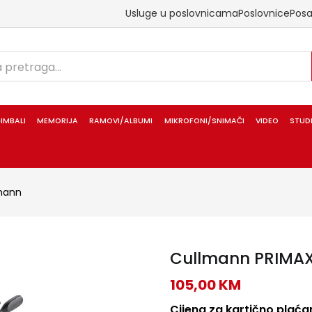
Usluge u poslovnicama
Poslovnice
Pos
IMBALI
MEMORIJA
RAMOVI/ALBUMI
MIKROFONI/SNIMAČI
VIDEO
STUD
mann
Cullmann PRIMAX
105,00
KM
Cijena za kartično plaćan