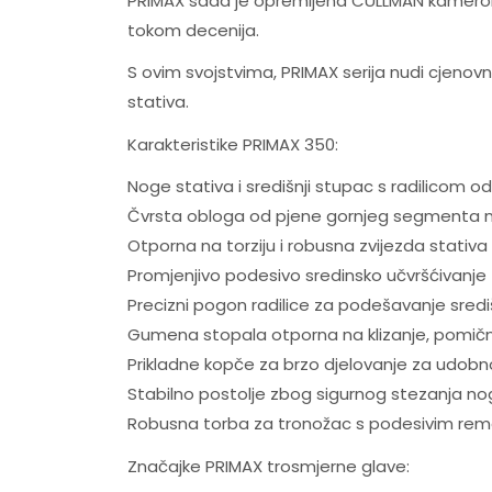
PRIMAX sada je opremljena CULLMAN kamero
tokom decenija.
S ovim svojstvima, PRIMAX serija nudi cjenovn
stativa.
Karakteristike PRIMAX 350:
Noge stativa i središnji stupac s radilicom o
Čvrsta obloga od pjene gornjeg segmenta n
Otporna na torziju i robusna zvijezda stativa
Promjenjivo podesivo sredinsko učvršćivanje 
Precizni pogon radilice za podešavanje sred
Gumena stopala otporna na klizanje, pomič
Prikladne kopče za brzo djelovanje za udobn
Stabilno postolje zbog sigurnog stezanja no
Robusna torba za tronožac s podesivim r
Značajke PRIMAX trosmjerne glave: