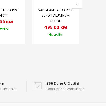
j u korpu
Dodaj u korpu
D ABEO PRO
VANGUARD ABEO PLUS
84CT
364AT ALUMINUM
TRIPOD
,00
KM
499,00
KM
zalihi
Na zalihi
ćem
365 Dana U Godini
reuzimanja
Dostupnost WebShopa