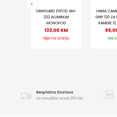
Pročitaj više
Dodaj
VANGUARD ESPOD AM-
HAMA CAME
233 ALUMINUM
GRIP 120 ZA 
MONOPOD
KAMERE 1
133,00
KM
69,0
Nije na stanju
Na za
Besplatna Dostava
za narudžbe iznad 350 KM