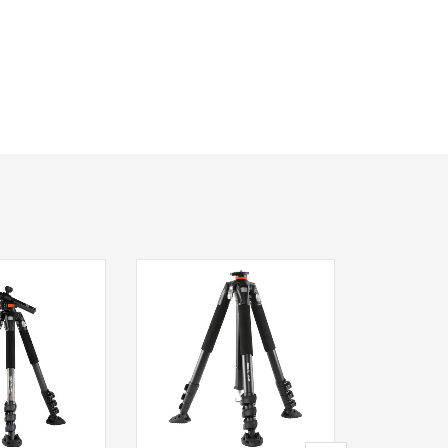
Pr
PHOTT
DRŽA
KIŠOBRAN
55
Nije