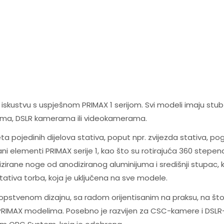
skustvu s uspješnom PRIMAX 1 serijom. Svi modeli imaju stub
emima, DSLR kamerama ili videokamerama.
ta pojedinih dijelova stativa, poput npr. zvijezda stativa, po
zani elementi PRIMAX serije 1, kao što su rotirajuća 360 st
irane noge od anodiziranog aluminijuma i središnji stupac,
stativa torba, koja je uključena na sve modele.
tvenom dizajnu, sa radom orijentisanim na praksu, na što su na
PRIMAX modelima. Posebno je razvijen za CSC-kamere i DSLR-k