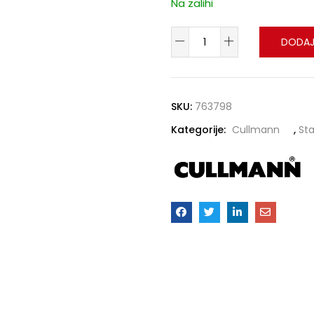
Na zalihi
DODAJ
SKU:
763798
Kategorije:
Cullmann
,
Sta