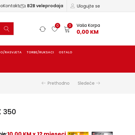
ao
Kontakt
B2B veleprodaja
Ulogujte se
Vaša Korpa
0
0
0,00
KM
IO/RASVJETA
TORBE/RUKSACI
OSTALO
Prethodno
Sledeće
 350
10,00 KM x 12 mjeseci
je: