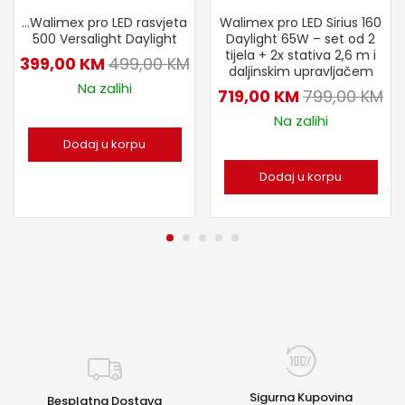
…Walimex pro LED rasvjeta
Walimex pro LED Sirius 160
500 Versalight Daylight
Daylight 65W – set od 2
tijela + 2x stativa 2,6 m i
399,00
KM
499,00
KM
daljinskim upravljačem
Na zalihi
719,00
KM
799,00
KM
Na zalihi
Dodaj u korpu
Dodaj u korpu
Sigurna Kupovina
Besplatna Dostava