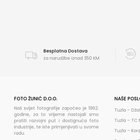
Besplatna Dostava
za narudžbe iznad 350 KM
FOTO ŽUNIĆ D.O.O.
NAŠE POSL
Naš svijet fotografije započeo je 1962.
Tuzla – Dža
godine, za to vrijeme nastojali smo
Tuzla – TC 
pratiti razvojni put i dostignuća foto
industrije, te iste primjenjivati u svome
Tuzla – Kor
radu.