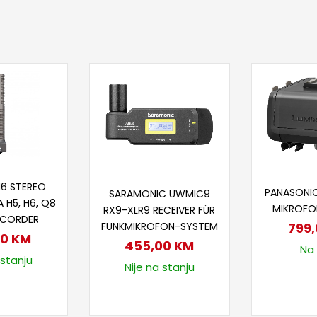
 u korpu
Doda
Dodaj u korpu
6 STEREO
PANASONI
SARAMONIC UWMIC9
 H5, H6, Q8
MIKROFO
RX9-XLR9 RECEIVER FÜR
ECORDER
FUNKMIKROFON-SYSTEM
799
00
KM
455,00
KM
Na 
 stanju
Nije na stanju