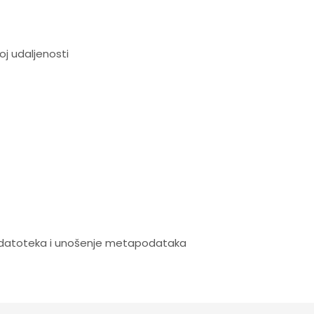
j udaljenosti
nje datoteka i unošenje metapodataka