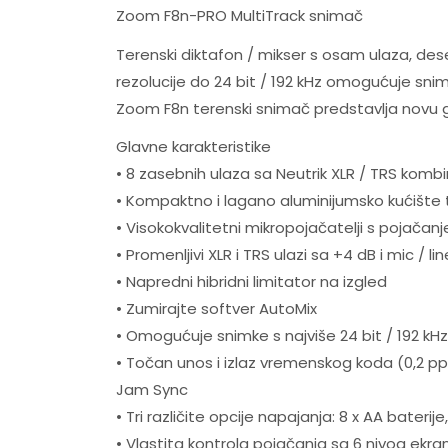
Zoom F8n-PRO MultiTrack snimač
Terenski diktafon / mikser s osam ulaza, des
rezolucije do 24 bit / 192 kHz omogućuje snima
Zoom F8n terenski snimač predstavlja novu g
Glavne karakteristike
• 8 zasebnih ulaza sa Neutrik XLR / TRS komb
• Kompaktno i lagano aluminijumsko kućište 
• Visokokvalitetni mikropojačatelji s pojača
• Promenljivi XLR i TRS ulazi sa +4 dB i mic / 
• Napredni hibridni limitator na izgled
• Zumirajte softver AutoMix
• Omogućuje snimke s najviše 24 bit / 192 kHz
• Točan unos i izlaz vremenskog koda (0,2 p
Jam Sync
• Tri različite opcije napajanja: 8 x AA baterij
• Vlastita kontrola pojačanja sa 6 nivoa ekra