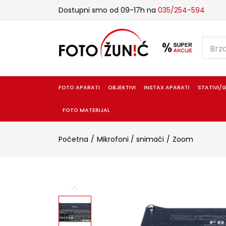
Dostupni smo od 09-17h na
035/254-594
FOTO APARATI
OBJEKTIVI
INSTAX APARATI
STATIVI/G
FOTO MATERIJAL
Početna
Mikrofoni / snimači
Zoom