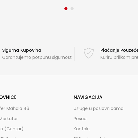
Sigurna Kupovina
Plaćanje Pouze
Garantujemo potpunu sigurnost
Kuriru prilikom p
OVNICE
NAVIGACIJA
fer Mahala 46
Usluge u poslovnicama
Merkator
Posao
zo (Centar)
Kontakt