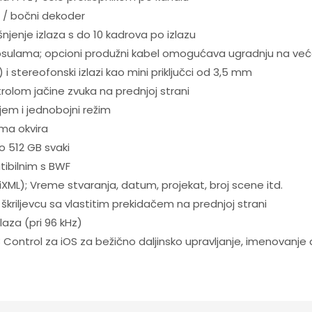
ji / bočni dekoder
njenje izlaza s do 10 kadrova po izlazu
sulama; opcioni produžni kabel omogućava ugradnju na većo
 i stereofonski izlazi kao mini priključci od 3,5 mm
trolom jačine zvuka na prednjoj strani
jem i jednobojni režim
ima okvira
o 512 GB svaki
ibilnim s BWF
ML); Vreme stvaranja, datum, projekat, broj scene itd.
u škriljevcu sa vlastitim prekidačem na prednjoj strani
laza (pri 96 kHz)
F8 Control za iOS za bežično daljinsko upravljanje, imenova