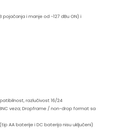
B pojačanja i manje od -127 dBu ON) i
atibilnost, razlučivost 16/24
ih BNC veza; Dropframe / non-drop format sa
(tip AA baterije i DC baterija nisu uključeni)