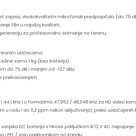
et zapisa, visokokvalitetni mikrofonski predpojačalo (do 75 d
nje F8n u najvišoj kvaliteti.
eneraciju za profesionalno snimanje na terenu.
iniranim utičnicama
težine samo 1 kg (bez baterija)
njem do 75 dB i manjim od -127 dBu
line prebacivanjem
 i 44,1 kHz i u formatima 47,952 / 48,048 kHz za HD video komp
pm u radu i do 0,2 ppm nakon isključivanja) preko uobičajen
e, vanjska DC baterija s Hirose priključkom ili 12 V AC napajanje 
na i PFL / solo preklopnikom po kanalu