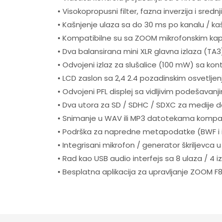
• Visokopropusni filter, fazna inverzija i sredn
• Kašnjenje ulaza sa do 30 ms po kanalu / kaš
• Kompatibilne su sa ZOOM mikrofonskim kap
• Dva balansirana mini XLR glavna izlaza (TA3)
• Odvojeni izlaz za slušalice (100 mW) sa kon
• LCD zaslon sa 2,4 2.4 pozadinskim osvetljen
• Odvojeni PFL displej sa vidljivim podešavanj
• Dva utora za SD / SDHC / SDXC za medije d
• Snimanje u WAV ili MP3 datotekama kompat
• Podrška za napredne metapodatke (BWF i iX
• Integrisani mikrofon / generator škriljevca 
• Rad kao USB audio interfejs sa 8 ulaza / 4 iz
• Besplatna aplikacija za upravljanje ZOOM 