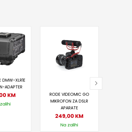
Dod
ZOOM 
89
Nije
j u korpu
C DMW-XLR1E
N-ADAPTER
Dodaj u korpu
RODE VIDEOMIC GO
,00
KM
MIKROFON ZA DSLR
zalihi
APARATE
249,00
KM
Na zalihi