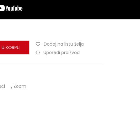
Dodaj na listu želja
 U KORPU
Uporedi proizvod
ači
,
Zoom