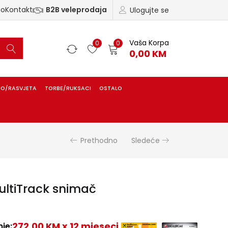
ao
Kontakt
B2B veleprodaja
Ulogujte se
Vaša Korpa
0
0
0,00
KM
IO/RASVJETA
TORBE/RUKSACI
OSTALO
Prethodno
Sledeće
ltiTrack snimač
272,00 KM x 12 mjeseci
je: