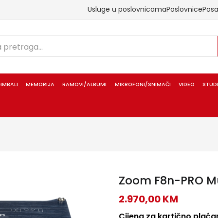
Usluge u poslovnicama
Poslovnice
Pos
IMBALI
MEMORIJA
RAMOVI/ALBUMI
MIKROFONI/SNIMAČI
VIDEO
STUD
Zoom F8n-PRO Mu
2.970,00
KM
Cijena za kartično plaćan