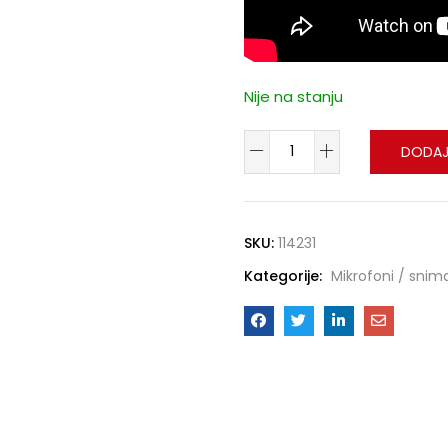
Nije na stanju
DODAJ
SKU:
114231
Kategorije:
Mikrofoni / snim