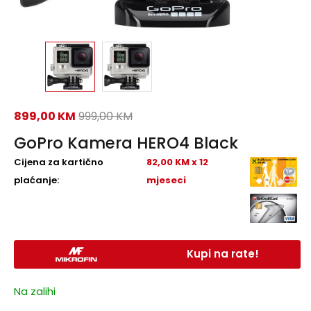
899,00
KM
999,00
KM
GoPro Kamera HERO4 Black
Cijena za kartično
82,00 KM x 12
plaćanje:
mjeseci
Kupi na rate!
Na zalihi