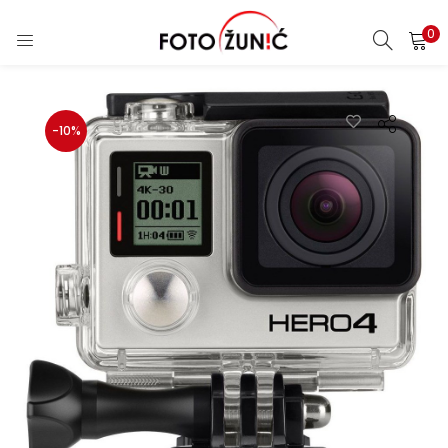
0
-10%