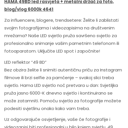
HAMA 49BD led rasvjeta + metalni držač za foto,
blog/vlog 6000k 4641
Za influencere, blogere, trendsetere: Želite li zablistati
svojim fotografijama i videozapisima na društvenim
mrežama? Naše LED svjetlo pruža savršeno svjetlo za
profesionalno snimanje vašim pametnim telefonom ili
fotoaparatom. Uključite LED spot i započnite!
LED reflektor “49 BD”
Bez obzira želite li snimiti autentičnu priču za Instagram
filmove ili brzi selfie za pamćenje – svakoj slici treba
svjetlo. Hama LED svjetlo noć pretvara u dan: Svjetiljka
pruža jasno 6000-K dnevno svjetlo i kontinuirano se
može zatamniti. Pomoću svjetla za fotografije možete
podesiti svjetlinu onako kako vam treba.
Uz odgovarajuće osvjetljenje, vaše će fotografije i
videozapisi biti profesionalni u bilo kojem svjetlu. 49