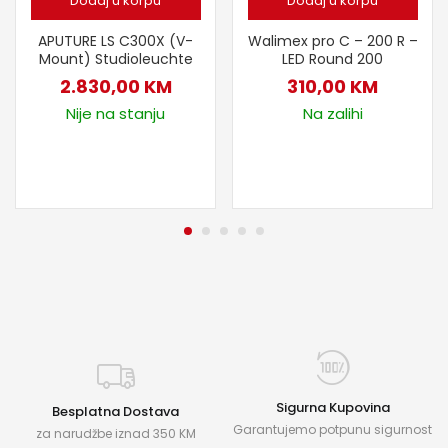
Dodaj u korpu
Dodaj u korpu
APUTURE LS C300X (V-
Walimex pro C – 200 R –
Mount) Studioleuchte
LED Round 200
2.830,00
KM
310,00
KM
Nije na stanju
Na zalihi
Sigurna Kupovina
Besplatna Dostava
Garantujemo potpunu sigurnost
za narudžbe iznad 350 KM