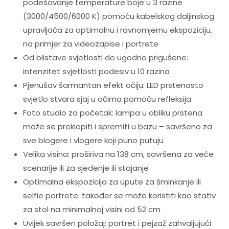
podešavanje temperature boje u 3 razine
(3000/4500/6000 K) pomoću kabelskog daljinskog
upravljača za optimalnu i ravnomjernu ekspoziciju,
na primjer za videozapise i portrete
Od blistave svjetlosti do ugodno prigušene:
intenzitet svjetlosti podesiv u 10 razina
Pjenušav šarmantan efekt očiju: LED prstenasto
svjetlo stvara sjaj u očima pomoću refleksija
Foto studio za početak: lampa u obliku prstena
može se preklopiti i spremiti u bazu – savršeno za
sve blogere i vlogere koji puno putuju
Velika visina: proširiva na 138 cm, savršena za veće
scenarije ili za sjedenje ili stajanje
Optimalna ekspozicija za upute za šminkanje ili
selfie portrete: također se može koristiti kao stativ
za stol na minimalnoj visini od 52 cm
Uvijek savršen položaj: portret i pejzaž zahvaljujući