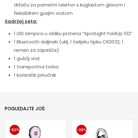
držaču za pametni telefon s kuglastom glavom i
fleksibilnim gusjim vratom
Sadržaj seta:
1 LED lampica u obliku prstena “SpotLight FoldUp 102”
1 Bluetooth daljinski (uklj. 1 ćelijsku tipku CR2032, 1
remen za zapešće)
1 guščji vrat
1 transportna torba
1 korisnički priručnik
POGLEDAJTE JOŠ
-50%
-39%