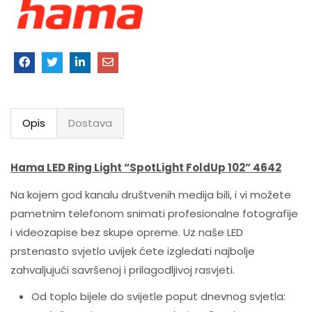
Opis
Dostava
Hama LED Ring Light “SpotLight FoldUp 102” 4642
Na kojem god kanalu društvenih medija bili, i vi možete
pametnim telefonom snimati profesionalne fotografije
i videozapise bez skupe opreme. Uz naše LED
prstenasto svjetlo uvijek ćete izgledati najbolje
zahvaljujući savršenoj i prilagodljivoj rasvjeti.
Od toplo bijele do svijetle poput dnevnog svjetla: