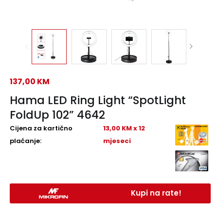
137,00
KM
Hama LED Ring Light “SpotLight
FoldUp 102” 4642
Cijena za kartično
13,00 KM x 12
plaćanje:
mjeseci
Kupi na rate!