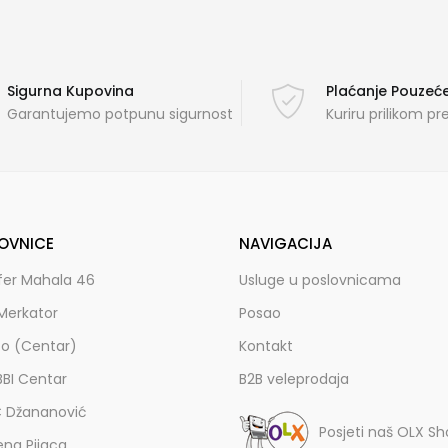
Sigurna Kupovina
Plaćanje Pouze
Garantujemo potpunu sigurnost
Kuriru prilikom p
OVNICE
NAVIGACIJA
fer Mahala 46
Usluge u poslovnicama
Merkator
Posao
zo (Centar)
Kontakt
BBI Centar
B2B veleprodaja
C Džananović
Posjeti naš OLX S
ena Pijaca