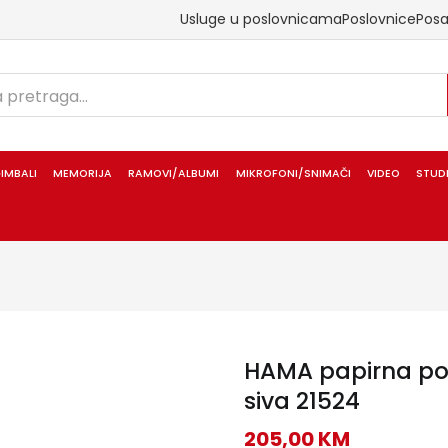
Usluge u poslovnicama
Poslovnice
Pos
IMBALI
MEMORIJA
RAMOVI/ALBUMI
MIKROFONI/SNIMAČI
VIDEO
STUD
HAMA papirna poz
siva 21524
205,00
KM