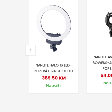
Dodaj
NANLITE A
Dodaj u korpu
BOWENS-A
NANLITE HALO 16 LED-
FORZ
PORTRÄT-RINGLEUCHTE
54,0
389,50
KM
Na za
Na zalihi