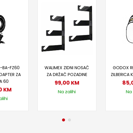
 u korpu
Dodaj u korpu
Doda
S-BA-FZ60
WALIMEX ZIDNI NOSAČ
GODOX RF
DAPTER ZA
ZA DRŽAČ POZADINE
ZILBERICA 
A 60
99,00
KM
85,
0
KM
Na zalihi
Na 
lihi