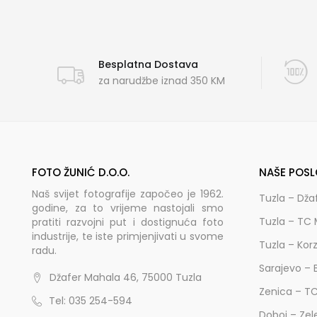
Besplatna Dostava
za narudžbe iznad 350 KM
FOTO ŽUNIĆ D.O.O.
NAŠE POSL
Naš svijet fotografije započeo je 1962.
Tuzla – Dža
godine, za to vrijeme nastojali smo
Tuzla – TC 
pratiti razvojni put i dostignuća foto
industrije, te iste primjenjivati u svome
Tuzla – Kor
radu.
Sarajevo – 
Džafer Mahala 46, 75000 Tuzla
Zenica – T
Tel: 035 254-594
Doboj – Zel