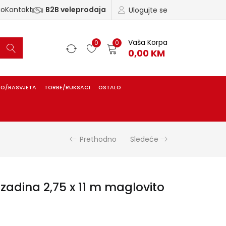
ao
Kontakt
B2B veleprodaja
Ulogujte se
Vaša Korpa
0
0
0,00
KM
IO/RASVJETA
TORBE/RUKSACI
OSTALO
Prethodno
Sledeće
adina 2,75 x 11 m maglovito