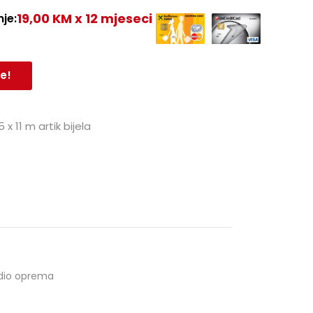
19,00 KM x 12 mjeseci
je:
e!
 11 m artik bijela
dio oprema