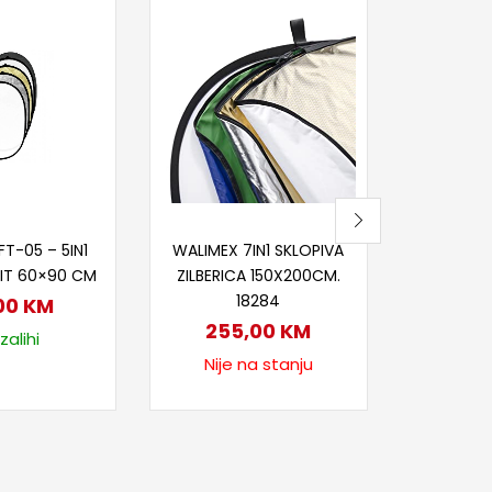
Pr
WALIM
POZADINS
POZADIN
45
Nije
j u korpu
Pročitaj više
T-05 – 5IN1
WALIMEX 7IN1 SKLOPIVA
KIT 60×90 CM
ZILBERICA 150X200CM.
18284
00
KM
255,00
KM
zalihi
Nije na stanju