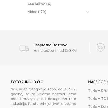
USB Stikovi
(4)
Video
(170)
Besplatna Dostava
za narudžbe iznad 350 KM
FOTO ŽUNIĆ D.O.O.
NAŠE POSL
Naš svijet fotografije započeo je 1962.
Tuzla – Dža
godine, za to vrijeme nastojali smo
Tuzla – TC 
pratiti razvojni put i dostignuća foto
industrije, te iste primjenjivati u svome
Tuzla – Kor