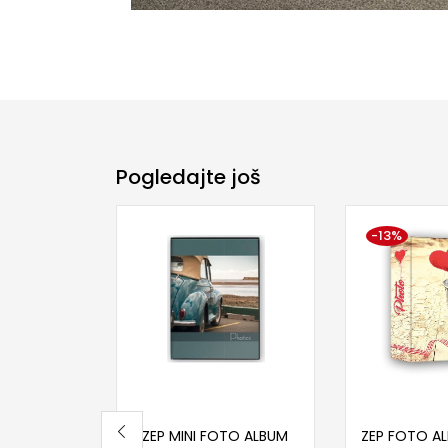
Pogledajte još
-13%
Pročitaj više
Proči
ZEP MINI FOTO ALBUM
ZEP FOTO A