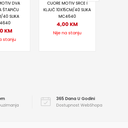
MOTIV DVA
CUORE MOTIV SRCE I
A ŠTAPIĆU
KLJUČ 10X15CM/40 SLIKA
/40 SLIKA
MC4640
4640
4,00
KM
00
KM
Nije na stanju
a stanju
ćem
365 Dana U Godini
reuzimanja
Dostupnost WebShopa