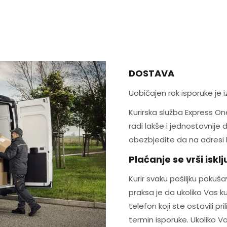
DOSTAVA
Uobičajen rok isporuke je 
Kurirska služba Express One
radi lakše i jednostavnij
obezbjedite da na adresi 
Plaćanje se vrši iskl
Kurir svaku pošiljku pokuš
praksa je da ukoliko Vas k
telefon koji ste ostavili pr
termin isporuke. Ukoliko V