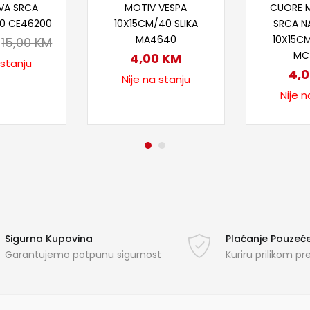
VA SRCA
MOTIV VESPA
CUORE 
00 CE46200
10X15CM/40 SLIKA
SRCA N
MA4640
10X15CM
15,00
KM
MC
4,00
KM
 stanju
4,
Nije na stanju
Nije n
Sigurna Kupovina
Plaćanje Pouze
Garantujemo potpunu sigurnost
Kuriru prilikom p