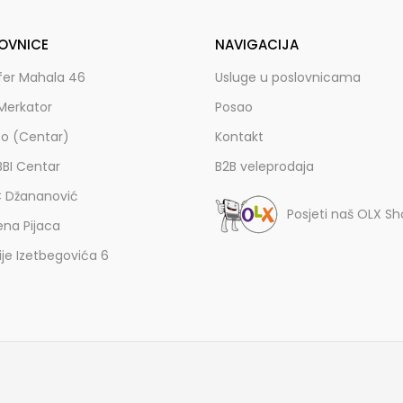
OVNICE
NAVIGACIJA
fer Mahala 46
Usluge u poslovnicama
Merkator
Posao
zo (Centar)
Kontakt
BBI Centar
B2B veleprodaja
C Džananović
Posjeti naš OLX S
ena Pijaca
lije Izetbegovića 6