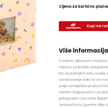
Cijena za kartično plaćan
Kupi na rat
Više informacija
S memo albumom možete arhiv
mjesta za kratke anegdot
Na unutarnjem rubu svake sl
označavanje kako bi se mogli
polje za bilješke pruža još b
važnim činjenicama i poda
prilagodite ove retke lijepi
Jednostavno gurnite slike