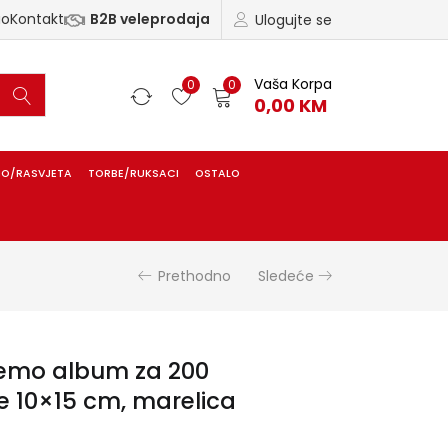
ao
Kontakt
B2B veleprodaja
Ulogujte se
Vaša Korpa
0
0
0,00
KM
IO/RASVJETA
TORBE/RUKSACI
OSTALO
Prethodno
Sledeće
emo album za 200
ne 10×15 cm, marelica