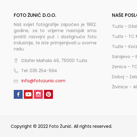
FOTO ŽUNIĆ D.O.O.
NAŠE POSL
Naš svijet fotografije započeo je 1962.
Tuzla – Dža
godine, za to vrijeme nastojali smo
Tuzla – TC 
pratiti razvojni put i dostignuća foto
industrije, te iste primjenjivati u svome
Tuzla – Kor
radu.
Sarajevo – 
Džafer Mahala 46, 75000 Tuzla
Zenica – T
Tel: 035 254-594
Doboj – Zel
info@fotozunic.com
Živinice – A
Copyright © 2022 Foto Žunić. All rights reserved.