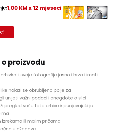
1,00 KM x 12 mjeseci
je:
e!
 o proizvodu
irati svoje fotografije jasno i brzo i imati
e
ike nalazi se obrubljeno polje za
 unijeti važni podaci i anegdote o slici
rži pregled vaše foto arhive ispunjavajući je
cima
m izrekama ili malim pričama
 bočno u džepove