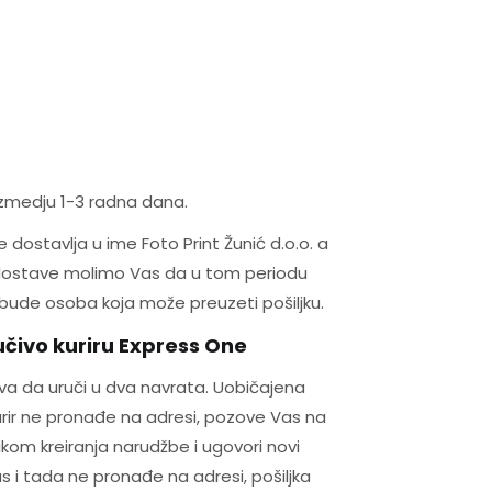
izmedju 1-3 radna dana.
 dostavlja u ime Foto Print Žunić d.o.o. a
e dostave molimo Vas da u tom periodu
bude osoba koja može preuzeti pošiljku.
jučivo kuriru Express One
ava da uruči u dva navrata. Uobičajena
urir ne pronađe na adresi, pozove Vas na
ilikom kreiranja narudžbe i ugovori novi
as i tada ne pronađe na adresi, pošiljka