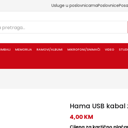
Usluge u poslovnicama
Poslovnice
Pos
IMBALI
MEMORIJA
RAMOVI/ALBUMI
MIKROFONI/SNIMAČI
VIDEO
STUD
Hama USB kabal 
4,00
KM
Cijena za kartično plaćan