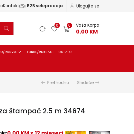
ao
Kontakt
B2B veleprodaja
Ulogujte se
Vaša Korpa
0
0
0,00
KM
IO/RASVJETA
TORBE/RUKSACI
OSTALO
Prethodno
Sledeće
za štampač 2.5 m 34674
0,00 KM x 12 mjeseci
je: