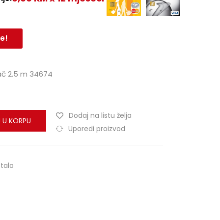
e!
č 2.5 m 34674
Dodaj na listu želja
 U KORPU
Uporedi proizvod
talo