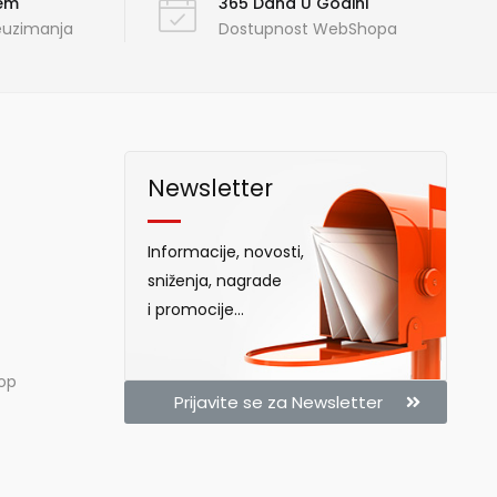
ćem
365 Dana U Godini
reuzimanja
Dostupnost WebShopa
Newsletter
Informacije, novosti,
sniženja, nagrade
i promocije...
hop
Prijavite se za Newsletter