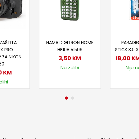
 u korpu
Dodaj u korpu
Doda
ZAŠTITA
HAMA DIGITRON HOME
PARADIE
EX PRO
HB108 51506
STICK 3.0 
 ZA NIKON
3,50
KM
18,00
K
50
Na zalihi
Nije n
0
KM
lihi