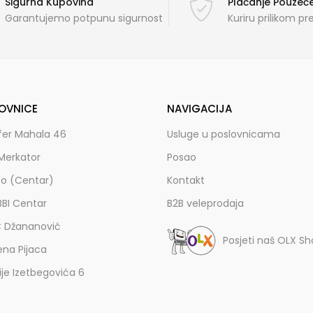
Sigurna Kupovina
Plaćanje Pouze
Garantujemo potpunu sigurnost
Kuriru prilikom p
OVNICE
NAVIGACIJA
fer Mahala 46
Usluge u poslovnicama
Merkator
Posao
zo (Centar)
Kontakt
BBI Centar
B2B veleprodaja
C Džananović
Posjeti naš OLX S
ena Pijaca
lije Izetbegovića 6