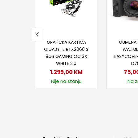
Dodaj u korpu
Dodaj
GRAFIČKA KARTICA
GUMENA 
GIGABYTE RTX2060 S
WALIM
8GB GAMING OC 3X
EASYCOVER
WHITE 2.0
D7
1.299,00
KM
75,0
Nije na stanju
Na za