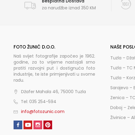
Besplatna Dostava
za narudžbe iznad 350 KM
FOTO ŽUNIĆ D.O.O.
NAŠE POSL
Naš svijet fotografije započeo je 1962.
Tuzla – Dža
godine, za to vrijeme nastojali smo
Tuzla – TC 
pratiti razvojni put i dostignuća foto
industrije, te iste primjenjivati u svome
Tuzla – Kor
radu.
Sarajevo – 
Džafer Mahala 46, 75000 Tuzla
Zenica – T
Tel: 035 254-594
Doboj – Zel
info@fotozunic.com
Živinice – A