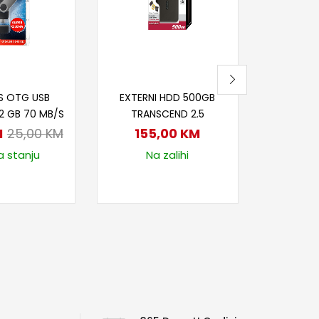
8
Na
j u korpu
Dodaj u korpu
S OTG USB
EXTERNI HDD 500GB
32 GB 70 MB/S
TRANSCEND 2.5
M
25,00
KM
155,00
KM
a stanju
Na zalihi