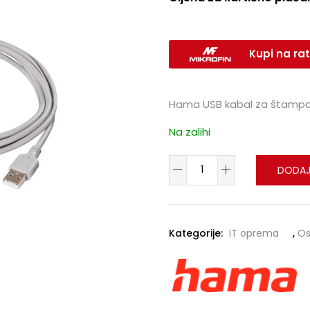
Kupi na rat
Hama USB kabal za štampa
Na zalihi
DODAJ
Kategorije:
IT oprema
,
Os