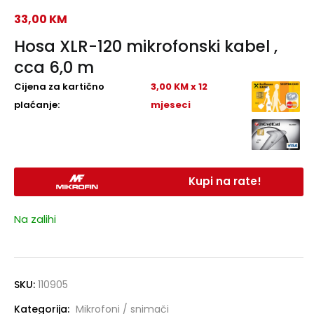
33,00
KM
Hosa XLR-120 mikrofonski kabel ,
cca 6,0 m
Cijena za kartično
3,00 KM x 12
plaćanje:
mjeseci
Kupi na rate!
Na zalihi
SKU:
110905
Kategorija:
Mikrofoni / snimači