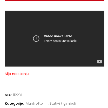
Nije na stanju
SKU:
112231
Kategorije:
Manfrotto
,
Stativi / gimbali