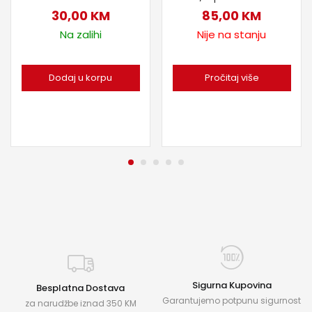
30,00
KM
85,00
KM
Na zalihi
Nije na stanju
Dodaj u korpu
Pročitaj više
Sigurna Kupovina
Besplatna Dostava
Garantujemo potpunu sigurnost
za narudžbe iznad 350 KM