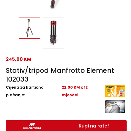
245,00
KM
Stativ/tripod Manfrotto Element
102033
Cijena za kartično
22,00 KM x 12
plaćanje:
mjeseci
Kupi na rate!