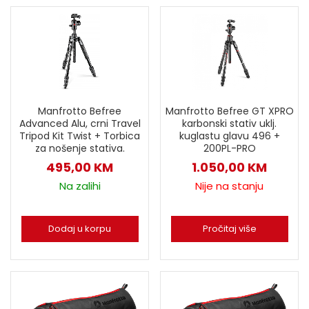
Manfrotto Befree
Manfrotto Befree GT XPRO
Advanced Alu, crni Travel
karbonski stativ uklj.
Tripod Kit Twist + Torbica
kuglastu glavu 496 +
za nošenje stativa.
200PL-PRO
495,00
KM
1.050,00
KM
Na zalihi
Nije na stanju
Dodaj u korpu
Pročitaj više