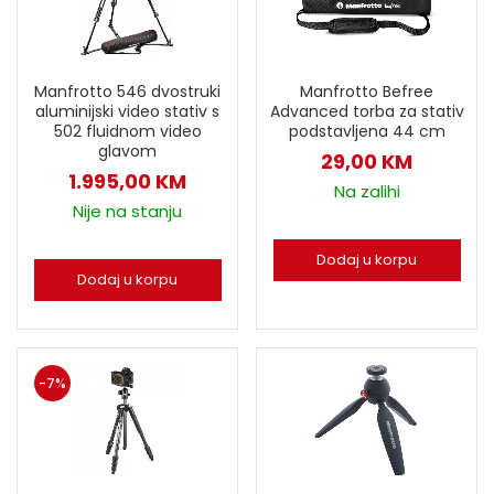
Manfrotto 546 dvostruki
Manfrotto Befree
aluminijski video stativ s
Advanced torba za stativ
502 fluidnom video
podstavljena 44 cm
glavom
29,00
KM
1.995,00
KM
Na zalihi
Nije na stanju
Dodaj u korpu
Dodaj u korpu
-7%