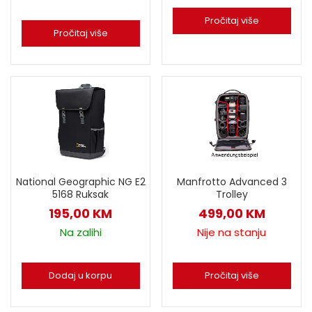
Pročitaj više
Pročitaj više
National Geographic NG E2
Manfrotto Advanced 3
5168 Ruksak
Trolley
195,00
KM
499,00
KM
Na zalihi
Nije na stanju
Dodaj u korpu
Pročitaj više