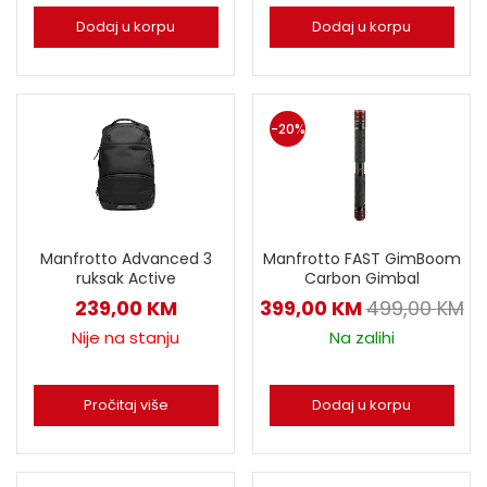
Dodaj u korpu
Dodaj u korpu
-20%
Manfrotto FAST GimBoom
Manfrotto Advanced 3
Carbon Gimbal
ruksak Active
399,00
KM
499,00
KM
239,00
KM
Na zalihi
Nije na stanju
Dodaj u korpu
Pročitaj više