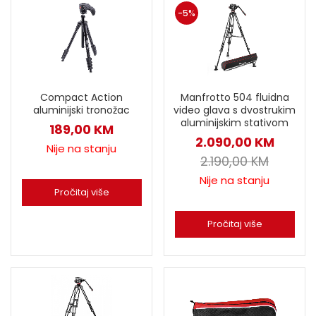
-5%
Compact Action
Manfrotto 504 fluidna
aluminijski tronožac
video glava s dvostrukim
aluminijskim stativom
189,00
KM
2.090,00
KM
Nije na stanju
2.190,00
KM
Nije na stanju
Pročitaj više
Pročitaj više