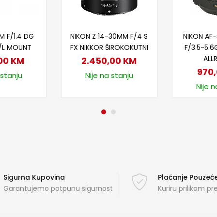
 u korpu
Dodaj u korpu
Doda
M F/1.4 DG
NIKON Z 14-30MM F/4 S
NIKON AF
F/L MOUNT
FX NIKKOR ŠIROKOKUTNI
F/3.5-5.6G
ALL
,00
KM
2.450,00
KM
970
 stanju
Nije na stanju
Nije n
Sigurna Kupovina
Plaćanje Pouze
Garantujemo potpunu sigurnost
Kuriru prilikom p