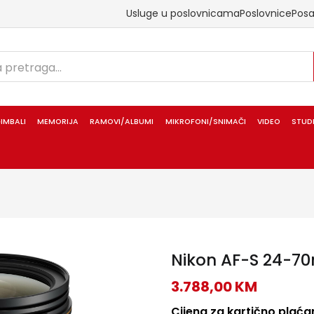
Usluge u poslovnicama
Poslovnice
Pos
IMBALI
MEMORIJA
RAMOVI/ALBUMI
MIKROFONI/SNIMAČI
VIDEO
STUD
Nikon AF-S 24-70
3.788,00
KM
Cijena za kartično plaćan