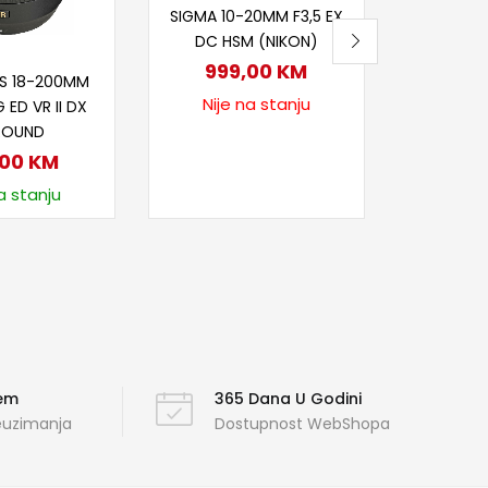
SIGMA 10-20MM F3,5 EX
Na
DC HSM (NIKON)
j u korpu
999,00
KM
-S 18-200MM
Nije na stanju
 ED VR II DX
ROUND
,00
KM
a stanju
ćem
365 Dana U Godini
reuzimanja
Dostupnost WebShopa