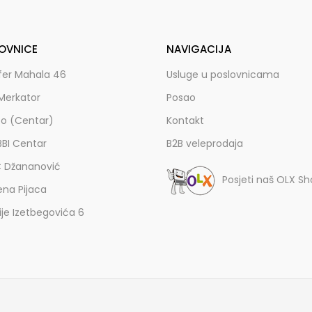
OVNICE
NAVIGACIJA
fer Mahala 46
Usluge u poslovnicama
Merkator
Posao
zo (Centar)
Kontakt
BBI Centar
B2B veleprodaja
C Džananović
Posjeti naš OLX S
ena Pijaca
lije Izetbegovića 6