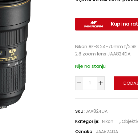
Kupi na rat
Nikon AF-S 24-70mm f/2.8E E
2.8 zoom lens JAA824DA
Nije na stanju
DODAJ
SKU:
JAA824DA
Kategorije:
Nikon
,
Objekti
Oznaka:
JAA824DA