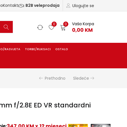
ao
Kontakt
B2B veleprodaja
Ulogujte se
Vaša Korpa
0
0
0,00
KM
IO/RASVJETA
TORBE/RUKSACI
OSTALO
Prethodno
Sledeće
mm f/2.8E ED VR standardni
347,00 KM x 12 mjeseci
je: