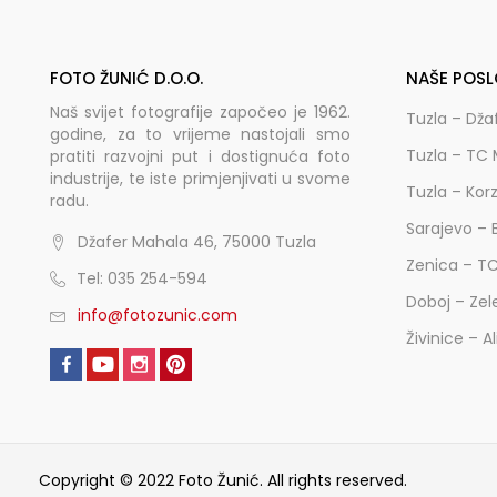
FOTO ŽUNIĆ D.O.O.
NAŠE POSL
Naš svijet fotografije započeo je 1962.
Tuzla – Dža
godine, za to vrijeme nastojali smo
Tuzla – TC 
pratiti razvojni put i dostignuća foto
industrije, te iste primjenjivati u svome
Tuzla – Kor
radu.
Sarajevo – 
Džafer Mahala 46, 75000 Tuzla
Zenica – T
Tel: 035 254-594
Doboj – Zel
info@fotozunic.com
Živinice – A
Copyright © 2022 Foto Žunić. All rights reserved.