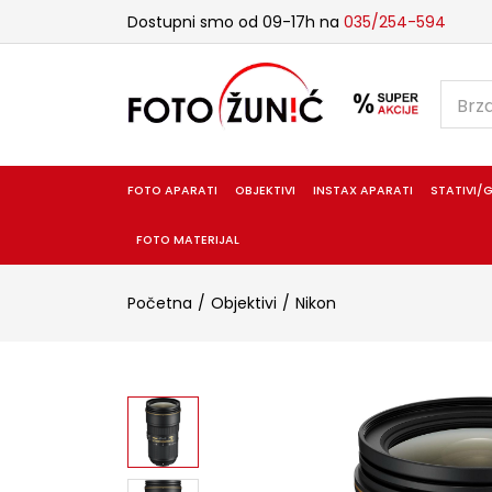
Dostupni smo od 09-17h na
035/254-594
FOTO APARATI
OBJEKTIVI
INSTAX APARATI
STATIVI/G
FOTO MATERIJAL
Početna
Objektivi
Nikon