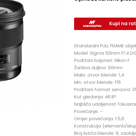
Kupi na rat
Standardni FULL FRAME objek
Model: Sigma 50mm F1.4 D
Podržani bajonet: Nikon F
Žarišna duljina: 50mm
Maks. otvor blende: 1,4
Min. otvor blende: f16
Podržani format senzora: 
Kut gledanja: 46.8°
Najbliža udaljenost fokusir
Povećanje: –
Omjer povećanja: 1:5,6
Konstrukcija (elementi/skup
Broj listića blende: 9, zaoblj