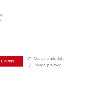
Ne
m
Dodaj na listu želja
 U KORPU
Uporedi proizvod