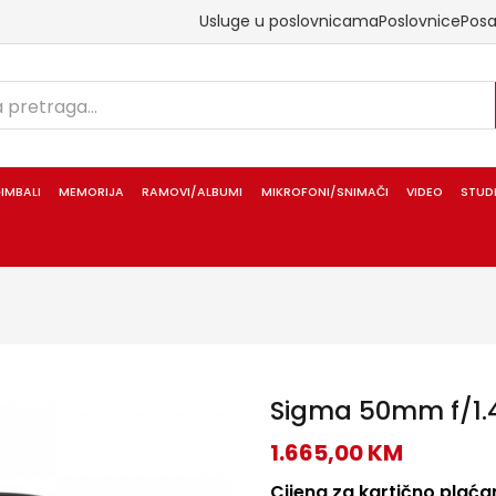
Usluge u poslovnicama
Poslovnice
Pos
IMBALI
MEMORIJA
RAMOVI/ALBUMI
MIKROFONI/SNIMAČI
VIDEO
STUD
Sigma 50mm f/1.4
1.665,00
KM
Cijena za kartično plaćan