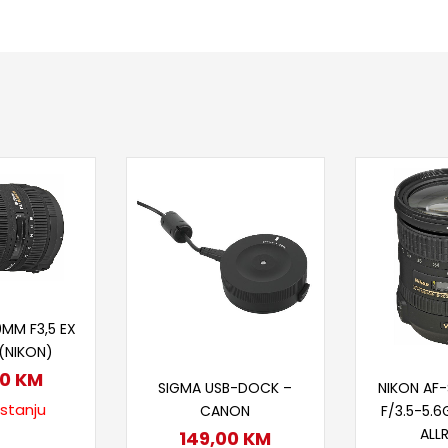
taj više
0MM F3,5 EX
(NIKON)
Dodaj u korpu
Doda
00
KM
SIGMA USB-DOCK –
NIKON AF
 stanju
CANON
F/3.5-5.6G
ALL
149,00
KM