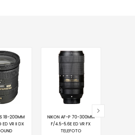
Pr
NIKON Z
1.6
Nije
j u korpu
Dodaj u korpu
-S 18-200MM
NIKON AF-P 70-300MM
 ED VR II DX
F/4.5-5.6E ED VR FX
ROUND
TELEFOTO