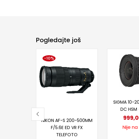
Pogledajte još
-10%
Proči
SIGMA 10-2
DC HSM 
Dodaj u korpu
999,
NIKON AF-S 200-500MM
Nije na
F/5.6E ED VR FX
TELEFOTO