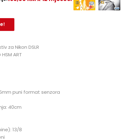
e!
tiv za Nikon DSLR
G HSM ART
35mm puni format senzora
anja: 40cm
ine): 13/8
eni