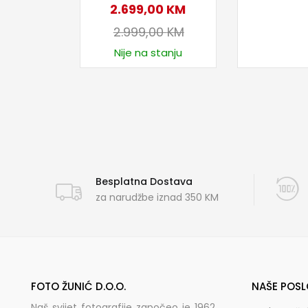
2.699,00
KM
2.999,00
KM
Nije na stanju
Besplatna Dostava
za narudžbe iznad 350 KM
FOTO ŽUNIĆ D.O.O.
NAŠE POSL
Naš svijet fotografije započeo je 1962.