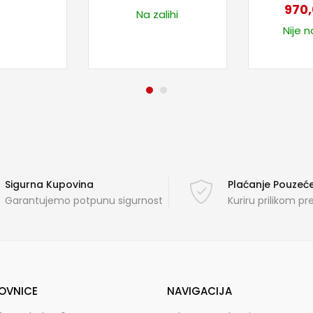
970
Na zalihi
Nije n
Sigurna Kupovina
Plaćanje Pouze
Garantujemo potpunu sigurnost
Kuriru prilikom p
OVNICE
NAVIGACIJA