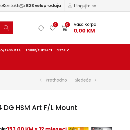
ao
Kontakt
B2B veleprodaja
Ulogujte se
Vaša Korpa
0
0
0,00
KM
IO/RASVJETA
TORBE/RUKSACI
OSTALO
Prethodno
Sledeće
 DG HSM Art F/L Mount
153,00 KM x 12 mjeseci
je: