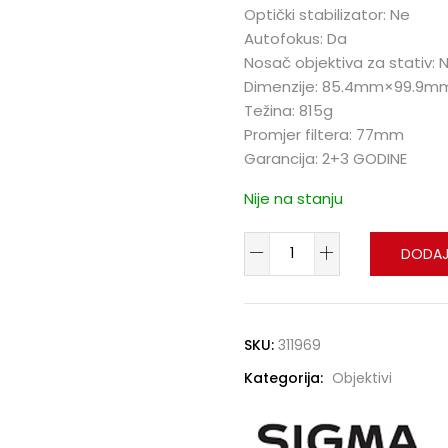
Optički stabilizator: Ne
Autofokus: Da
Nosač objektiva za stativ: 
Dimenzije: 85.4mm×99.9m
Težina: 815g
Promjer filtera: 77mm
Garancija: 2+3 GODINE
Nije na stanju
DODAJ
SKU:
311969
Kategorija:
Objektivi