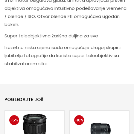
STM motor osigurava glatki, tihi AF, a upravljački prsten
objektiva omogućava intuitivno podešavanje vremena
/ blende / ISO. Otvor blende F11 omogućava ugodan
bokeh.
Super teleobjektivna žarišna duljina za sve
Izuzetno niska cijena sada omogućuje drugoj skupini
ljubitelja fotografije da koriste super teleobjektiv sa
stabilizatorom slike.
POGLEDAJTE JOŠ
-5%
-10%