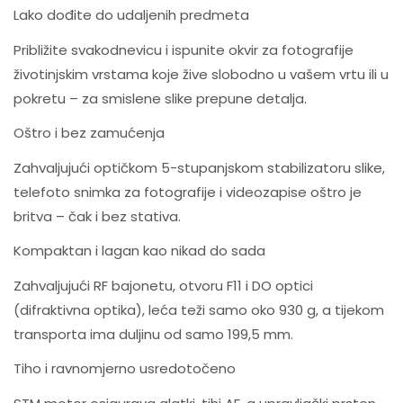
Lako dođite do udaljenih predmeta
Približite svakodnevicu i ispunite okvir za fotografije
životinjskim vrstama koje žive slobodno u vašem vrtu ili u
pokretu – za smislene slike prepune detalja.
Oštro i bez zamućenja
Zahvaljujući optičkom 5-stupanjskom stabilizatoru slike,
telefoto snimka za fotografije i videozapise oštro je
britva – čak i bez stativa.
Kompaktan i lagan kao nikad do sada
Zahvaljujući RF bajonetu, otvoru F11 i DO optici
(difraktivna optika), leća teži samo oko 930 g, a tijekom
transporta ima duljinu od samo 199,5 mm.
Tiho i ravnomjerno usredotočeno