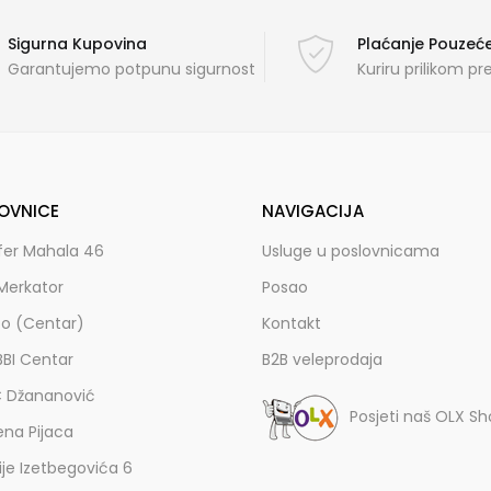
Sigurna Kupovina
Plaćanje Pouze
Garantujemo potpunu sigurnost
Kuriru prilikom p
OVNICE
NAVIGACIJA
fer Mahala 46
Usluge u poslovnicama
Merkator
Posao
zo (Centar)
Kontakt
BBI Centar
B2B veleprodaja
C Džananović
Posjeti naš OLX S
ena Pijaca
lije Izetbegovića 6