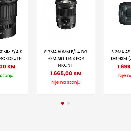
 u korpu
Pročitaj više
Proč
-30MM F/4 S
SIGMA 50MM F/1.4 DG
SIGMA AF 
ŠIROKOKUTNI
HSM ART LENS FOR
DG HSM (
NIKON F
,00
KM
1.69
1.665,00
KM
 stanju
Nije n
Nije na stanju