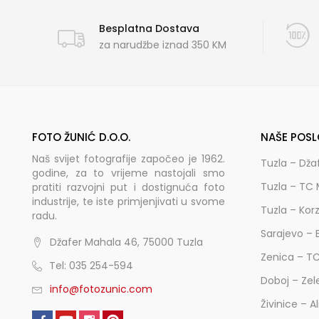
Besplatna Dostava
za narudžbe iznad 350 KM
FOTO ŽUNIĆ D.O.O.
NAŠE POSL
Naš svijet fotografije započeo je 1962.
Tuzla – Dža
godine, za to vrijeme nastojali smo
Tuzla – TC 
pratiti razvojni put i dostignuća foto
industrije, te iste primjenjivati u svome
Tuzla – Kor
radu.
Sarajevo – 
Džafer Mahala 46, 75000 Tuzla
Zenica – T
Tel: 035 254-594
Doboj – Zel
info@fotozunic.com
Živinice – A