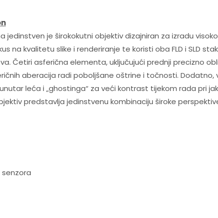
on
ma jedinstven je širokokutni objektiv dizajniran za izradu visoko 
okus na kvalitetu slike i renderiranje te koristi oba FLD i SLD 
va. Četiri asferična elementa, uključujući prednji precizno o
ričnih aberacija radi poboljšane oštrine i točnosti. Dodatno,
utar leća i „ghostinga“ za veći kontrast tijekom rada pri jakoj
ektiv predstavlja jedinstvenu kombinaciju široke perspektive i
 senzora