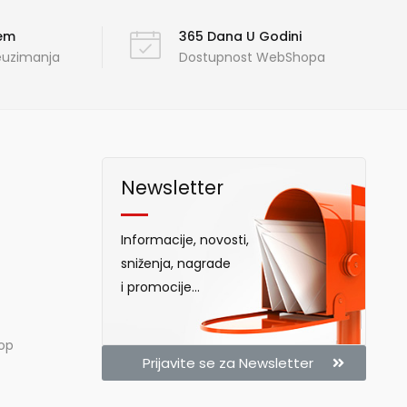
ćem
365 Dana U Godini
reuzimanja
Dostupnost WebShopa
Newsletter
Informacije, novosti,
sniženja, nagrade
i promocije...
hop
Prijavite se za Newsletter