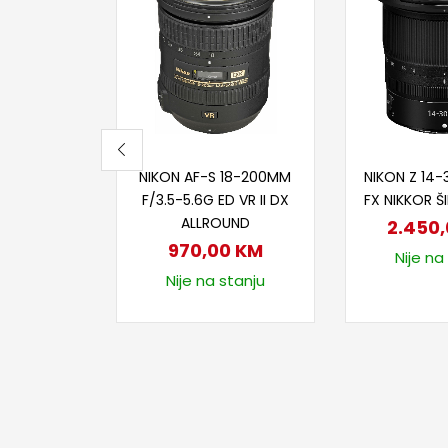
Dodaj u korpu
Dodaj
NIKON AF-S 18-200MM
NIKON Z 14
F/3.5-5.6G ED VR II DX
FX NIKKOR 
ALLROUND
2.450
970,00
KM
Nije na
Nije na stanju