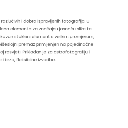
razlučivih i dobro ispravljenih fotografija. U
staklena elementa za značajnu jasnoću slike te
blikovan stakleni element s velikim promjerom,
 višeslojni premaz primijenjen na pojedinačne
 rasvjeti. Prikladan je za astrofotografiju i
 brze, fleksibilne izvedbe.