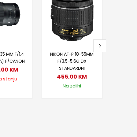
NIKON
F/2.8G
1.1
1.2
Nije
itaj više
Dodaj u korpu
35 MM F/1.4
NIKON AF-P 18-55MM
A) F/CANON
F/3.5-5.6G DX
STANDARDNI
9,00
KM
455,00
KM
a stanju
Na zalihi