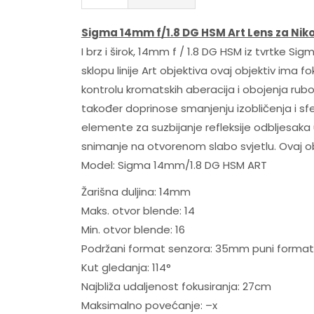
Sigma 14mm f/1.8 DG HSM Art Lens za Nik
I brz i širok, 14mm f / 1.8 DG HSM iz tvrtke Sig
sklopu linije Art objektiva ovaj objektiv ima f
kontrolu kromatskih aberacija i obojenja rubo
također doprinose smanjenju izobličenja i sfe
elemente za suzbijanje refleksije odbljesaka un
snimanje na otvorenom slabo svjetlu. Ovaj obj
Model: Sigma 14mm/1.8 DG HSM ART
Žarišna duljina: 14mm
Maks. otvor blende: 14
Min. otvor blende: 16
Podržani format senzora: 35mm puni format
Kut gledanja: 114°
Najbliža udaljenost fokusiranja: 27cm
Maksimalno povećanje: –x