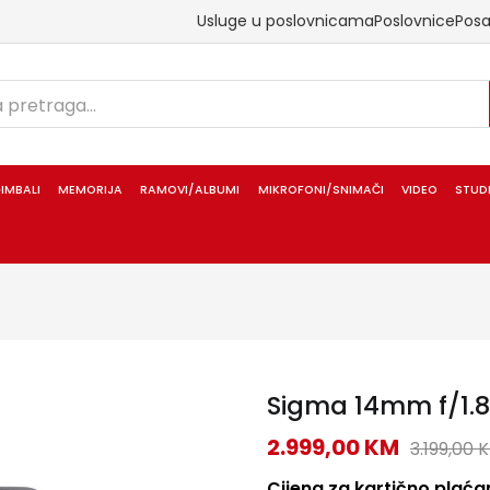
Usluge u poslovnicama
Poslovnice
Pos
IMBALI
MEMORIJA
RAMOVI/ALBUMI
MIKROFONI/SNIMAČI
VIDEO
STUD
Sigma 14mm f/1.8
2.999,00
KM
3.199,00
Cijena za kartično plaćan