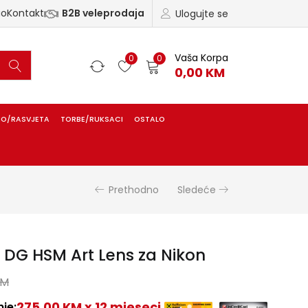
ao
Kontakt
B2B veleprodaja
Ulogujte se
Vaša Korpa
0
0
0,00
KM
IO/RASVJETA
TORBE/RUKSACI
OSTALO
Prethodno
Sledeće
 DG HSM Art Lens za Nikon
KM
275,00 KM x 12 mjeseci
je: