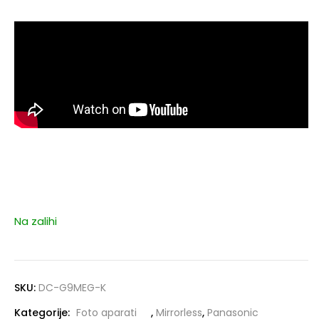
Na zalihi
SKU:
DC-G9MEG-K
Kategorije:
Foto aparati
,
Mirrorless
,
Panasonic