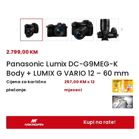
2.799,00
KM
Panasonic Lumix DC-G9MEG-K
Body + LUMIX G VARIO 12 – 60 mm
Cijena za kartično
257,00 KM x 12
plaćanje:
mjeseci
Kupi na rate!