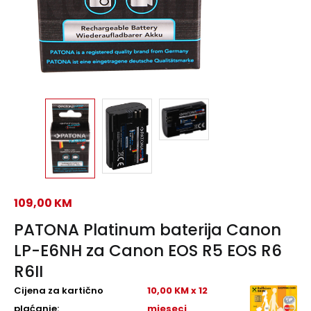
109,00
KM
PATONA Platinum baterija Canon
LP-E6NH za Canon EOS R5 EOS R6
R6II
Cijena za kartično
10,00 KM x 12
plaćanje:
mjeseci