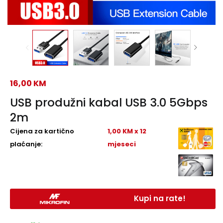
16,00
KM
USB produžni kabal USB 3.0 5Gbps
2m
Cijena za kartično
1,00 KM x 12
plaćanje:
mjeseci
Kupi na rate!