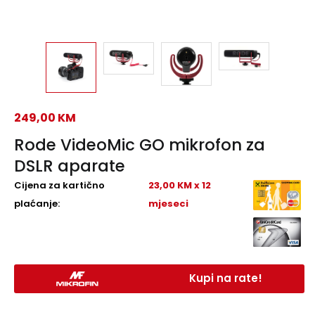
249,00
KM
Rode VideoMic GO mikrofon za
DSLR aparate
Cijena za kartično
23,00 KM x 12
plaćanje:
mjeseci
Kupi na rate!