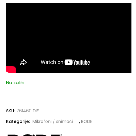
Na zalihi
SKU:
761460 DIF
Kategorije:
Mikrofoni / snimači
,
RODE