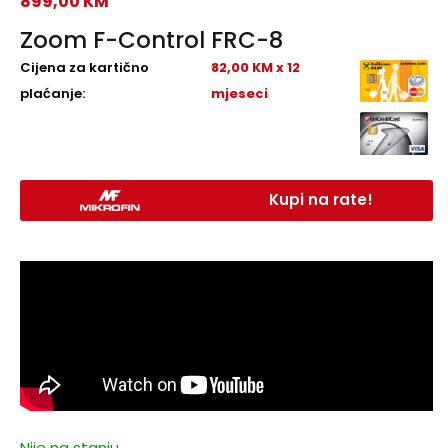
899,00
KM
Zoom F-Control FRC-8
Cijena za kartično
82,00 KM x 12
plaćanje:
mjeseci
Kupi na rate!
Nije na stanju