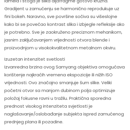
lamela i stoga je slika dijafragme gotovo kružna.
Gradijent u zamućenju se harmonično reprodukuje uz
fini bokeh. Naravno, sve površine sočiva su višeslojne
kako bi se povećao kontrast slika i izbjegle refleksije ako
je potrebno. Sve je zaokruženo preciznom mehanikom,
jasnim zaključavanjem vrijednosti otvora blende i
proizvodnjom u visokokvalitetnom metalnom okviru.
Izuzetan intenzitet svetlosti
Izvanredna brzina ovog Samyang objektiva omogućava
korištenje najkraćih vremena ekspozicije ili nižih ISO
vrijednosti. Ovo značajno smanjuje šum slike. Veliki
početni otvor sa manjom dubinom polja optimizuje
položaj fokusne ravni u tražilu. Praktična sporedna
prednost visokog intenziteta svjetlosti je
naglašavanje/oslobađanje subjekta ispred zamućenog
prednjeg plana ili pozadine.