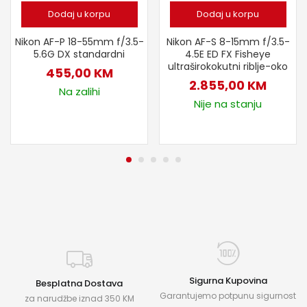
Dodaj u korpu
Dodaj u korpu
Nikon AF-P 18-55mm f/3.5-
Nikon AF-S 8-15mm f/3.5-
5.6G DX standardni
4.5E ED FX Fisheye
ultraširokokutni riblje-oko
455,00
KM
2.855,00
KM
Na zalihi
Nije na stanju
Sigurna Kupovina
Besplatna Dostava
Garantujemo potpunu sigurnost
za narudžbe iznad 350 KM