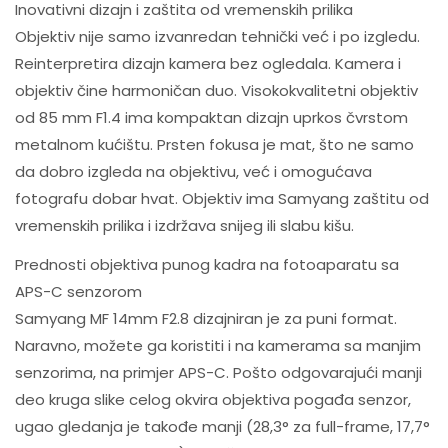
Inovativni dizajn i zaštita od vremenskih prilika
Objektiv nije samo izvanredan tehnički već i po izgledu.
Reinterpretira dizajn kamera bez ogledala. Kamera i
objektiv čine harmoničan duo. Visokokvalitetni objektiv
od 85 mm F1.4 ima kompaktan dizajn uprkos čvrstom
metalnom kućištu. Prsten fokusa je mat, što ne samo
da dobro izgleda na objektivu, već i omogućava
fotografu dobar hvat. Objektiv ima Samyang zaštitu od
vremenskih prilika i izdržava snijeg ili slabu kišu.
Prednosti objektiva punog kadra na fotoaparatu sa
APS-C senzorom
Samyang MF 14mm F2.8 dizajniran je za puni format.
Naravno, možete ga koristiti i na kamerama sa manjim
senzorima, na primjer APS-C. Pošto odgovarajući manji
deo kruga slike celog okvira objektiva pogađa senzor,
ugao gledanja je takođe manji (28,3° za full-frame, 17,7°