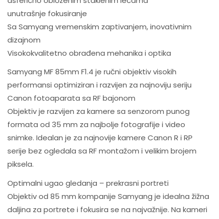
asferično obloženim staklenim lećama
unutrašnje fokusiranje
Sa Samyang vremenskim zaptivanjem, inovativnim
dizajnom
Visokokvalitetno obrađena mehanika i optika
Samyang MF 85mm F1.4 je ručni objektiv visokih
performansi optimiziran i razvijen za najnoviju seriju
Canon fotoaparata sa RF bajonom
Objektiv je razvijen za kamere sa senzorom punog
formata od 35 mm za najbolje fotografije i video
snimke. Idealan je za najnovije kamere Canon R i RP
serije bez ogledala sa RF montažom i velikim brojem
piksela.
Optimalni ugao gledanja – prekrasni portreti
Objektiv od 85 mm kompanije Samyang je idealna žižna
daljina za portrete i fokusira se na najvažnije. Na kameri