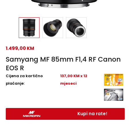
1.499,00
KM
Samyang MF 85mm F1,4 RF Canon
EOS R
Cijena za kartično
137,00 KM x 12
plaćanje:
mjeseci
Kupi na rate!