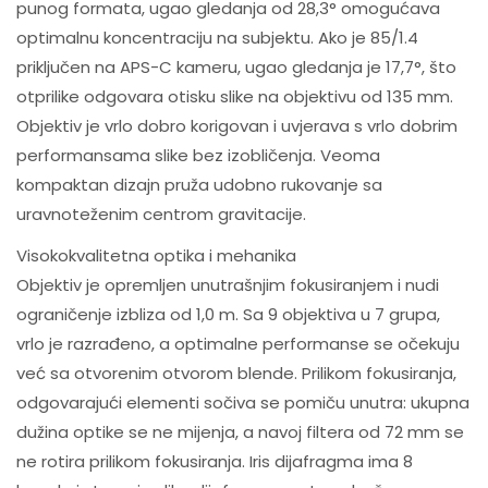
punog formata, ugao gledanja od 28,3° omogućava
optimalnu koncentraciju na subjektu. Ako je 85/1.4
priključen na APS-C kameru, ugao gledanja je 17,7°, što
otprilike odgovara otisku slike na objektivu od 135 mm.
Objektiv je vrlo dobro korigovan i uvjerava s vrlo dobrim
performansama slike bez izobličenja. Veoma
kompaktan dizajn pruža udobno rukovanje sa
uravnoteženim centrom gravitacije.
Visokokvalitetna optika i mehanika
Objektiv je opremljen unutrašnjim fokusiranjem i nudi
ograničenje izbliza od 1,0 m. Sa 9 objektiva u 7 grupa,
vrlo je razrađeno, a optimalne performanse se očekuju
već sa otvorenim otvorom blende. Prilikom fokusiranja,
odgovarajući elementi sočiva se pomiču unutra: ukupna
dužina optike se ne mijenja, a navoj filtera od 72 mm se
ne rotira prilikom fokusiranja. Iris dijafragma ima 8