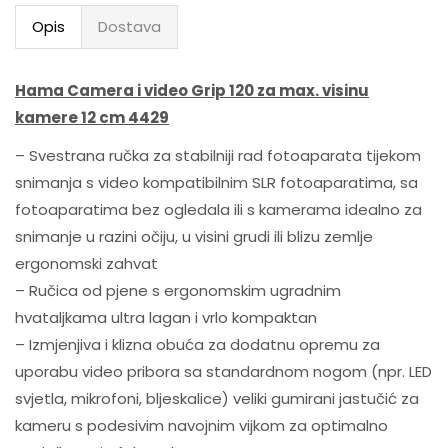
Opis
Dostava
Hama Camera i video Grip 120 za max. visinu
kamere 12 cm 4429
– Svestrana ručka za stabilniji rad fotoaparata tijekom
snimanja s video kompatibilnim SLR fotoaparatima, sa
fotoaparatima bez ogledala ili s kamerama idealno za
snimanje u razini očiju, u visini grudi ili blizu zemlje
ergonomski zahvat
– Ručica od pjene s ergonomskim ugradnim
hvataljkama ultra lagan i vrlo kompaktan
– Izmjenjiva i klizna obuća za dodatnu opremu za
uporabu video pribora sa standardnom nogom (npr. LED
svjetla, mikrofoni, bljeskalice) veliki gumirani jastučić za
kameru s podesivim navojnim vijkom za optimalno