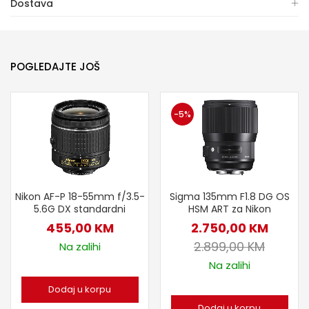
Dostava
POGLEDAJTE JOŠ
-5%
Nikon AF-P 18-55mm f/3.5-
Sigma 135mm F1.8 DG OS
5.6G DX standardni
HSM ART za Nikon
455,00
KM
2.750,00
KM
2.899,00
KM
Na zalihi
Na zalihi
Dodaj u korpu
Dodaj u korpu