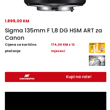
1.899,00
KM
Sigma 135mm F 1,8 DG HSM ART za
Canon
Cijena za kartično
174,00 KM x 12
plaćanje:
mjeseci
Kupi na rate!