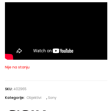
Nije na stanju
SKU:
402965
Kategorije:
Objektivi
,
Sony