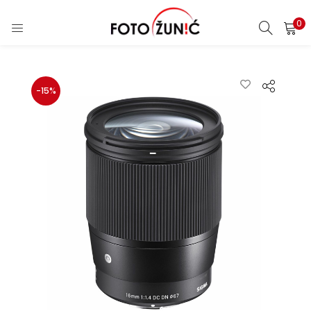
0
-15%