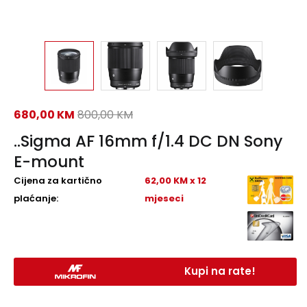
680,00
KM
800,00
KM
..Sigma AF 16mm f/1.4 DC DN Sony
E-mount
Cijena za kartično
62,00 KM x 12
plaćanje:
mjeseci
Kupi na rate!