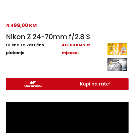
4.499,00
KM
Nikon Z 24-70mm f/2.8 S
Cijena za kartično
412,00 KM x 12
plaćanje:
mjeseci
Kupi na rate!