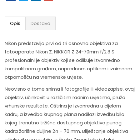
Opis
Dostava
Nikon predstavlja prvi od tri osnovna objektiva za
fotoaparate Nikon Z. NIKKOR Z 24-70mm f/2.8 S
profesionalni je objektiv koji se odlikuje izvanredno
kompaktnom građom, naprednom optikom i iznimnom
otpornošću na vremenske uvjete.
Neovisno o tome snima li fotografije ili videozapise, ovaj
objektiv, učinkovit u različitim radnim uvjetima, pruža
vrhunske rezultate. Oštrina je izvanredna u cijelom
kadru, a izvedba krupnog plana nadilazi izvedbu bilo
kojeg trenutno tržišno dostupnog objektiva punog
kadra žarišne duljine 24 – 70 mm. Bliještanje objektiva
učinkovito se suzbija, a široko Z-postolje i stalni