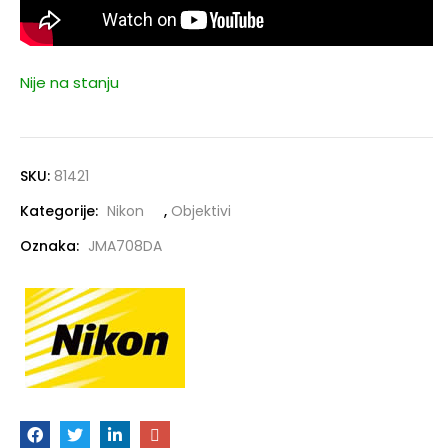
Nije na stanju
SKU:
81421
Kategorije:
Nikon
,
Objektivi
Oznaka:
JMA708DA