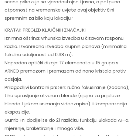
scene prikazuje se vjerodostojno i jasno, a potpuna
otpornost na vremenske uvjete ovaj objektiv čini
spremnim za bilo koju lokaciju.”
KRATAK PREGLED KLJUČNIH ZNAČAJKI
Iznimna oštrina: vrhunska izvedba u čitavom rasponu
kadra. Izvanredna izvedba krupnih planova (minimalna
fokalna udaljenost od 0,38 m).
Napredan optički dizajn: 17 elemenata u 15 grupa s
ARNEO premazom i premazom od nano kristala protiv
odsjaja.
Prilagodljivi kontrolni prsten: ručno fokusiranje (zadano),
tiho upravljanje otvorom blende (sjajno za prijelaze
blende tijekom snimanja videozapisa) ili kompenzacija
ekspozicije.
Gumb Fn: dodijelite do 21 različitu funkciju. Blokada AF-a,
mjerenje, braketiranje i mnogo više.