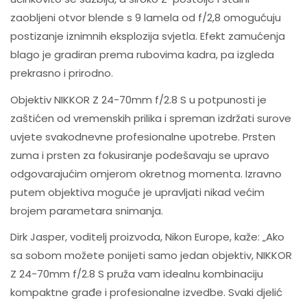
zaobljeni otvor blende s 9 lamela od f/2,8 omogućuju
postizanje iznimnih eksplozija svjetla. Efekt zamućenja
blago je gradiran prema rubovima kadra, pa izgleda
prekrasno i prirodno.
Objektiv NIKKOR Z 24-70mm f/2.8 S u potpunosti je
zaštićen od vremenskih prilika i spreman izdržati surove
uvjete svakodnevne profesionalne upotrebe. Prsten
zuma i prsten za fokusiranje podešavaju se upravo
odgovarajućim omjerom okretnog momenta. Izravno
putem objektiva moguće je upravljati nikad većim
brojem parametara snimanja.
Dirk Jasper, voditelj proizvoda, Nikon Europe, kaže: „Ako
sa sobom možete ponijeti samo jedan objektiv, NIKKOR
Z 24-70mm f/2.8 S pruža vam idealnu kombinaciju
kompaktne građe i profesionalne izvedbe. Svaki djelić