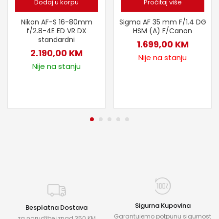
Dodaj u korpu
Pročitaj više
Nikon AF-S 16-80mm
Sigma AF 35 mm F/1.4 DG
f/2.8-4E ED VR DX
HSM (A) F/Canon
standardni
1.699,00
KM
2.190,00
KM
Nije na stanju
Nije na stanju
Sigurna Kupovina
Besplatna Dostava
Garantujemo potpunu sigurnost
za narudžbe iznad 350 KM