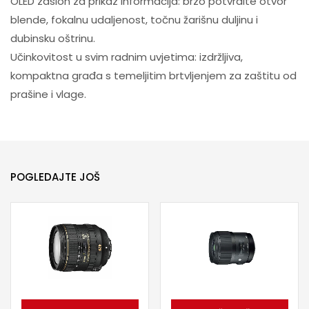
OLED zaslon za prikaz informacija: brzo potvrdite otvor
blende, fokalnu udaljenost, točnu žarišnu duljinu i
dubinsku oštrinu.
Učinkovitost u svim radnim uvjetima: izdržljiva,
kompaktna građa s temeljitim brtvljenjem za zaštitu od
prašine i vlage.
POGLEDAJTE JOŠ