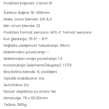
Podržani bajonet: Canon EF
Žarišna duljina: 18-300mm
Maks. otvor blende: 3,8-6,3
Min. otvor blende: 22
Podržani format senzora: APS-C format senzora
Kut gledanja: 76.5° – 8.1°
Najbliža udaljenost fokusiranja: 39cm
Maksimalno povećanje: –
Maksimalan omjer povećanja: 1:3
Konstrukcija (elementi/skupine): 17/13
Broj listića blende: 9, zaobljeni
Optički stabilizator: Da
Autofokus: Da
Nosač objektiva za stativ: Ne
Dimenzije: 79 x 101,50mm
Težina: 585g