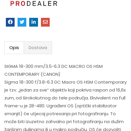
Opis
Dostava
SIGMA 18-300 mm/3.5-6.3 DC MACRO OS HSM
CONTEMPORARY (CANON)
Sigma 18-300 f/3.8-6.3 DC Macro OS HSM Contemporary
je tzv. „jedan za sve“ objektiv koji pokriva raspon od 16,6x
zum, od širokokutnog do tele područja. Ekvivalent na Full
frame-u je 28-480. Ugrađeni OS (optički stabilizator
smanjit) će utjecaj potresanja pri fotografiranju. To
može biti izuzetno zahvalno pri fotografiranju na dužim
žarišnim duljinama ili u makro području. OS će dozvoliti