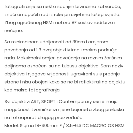
fotografiranje sa nešto sporijim brzinama zatvarača,
znači omogućiti rad iz ruke pri uvjetima lošeg svjetla.
Zbog ugrađenog HSM motora AF sustav radi brzo i
nečujno.
Sa minimalnom udaljenosti od 39cm i omjerom
povećanja od 1:3 ovaj objektiv ima i makro područje
rada. Maksimalni omjeri povećanja na raznim žarišnim
daljinama označeni su na tubusu objektiva. Sam naziv
objektiva i njegove vrijednosti ugravirani su s prednje
strane i nisu obojeni kako se ne bi reflektirali na objektu
kod makro fotografiranja.
Svi objektivi ART, SPORT i Contemporary serije imaju
mogućnost tvorničke izmjene bajoneta zbog prelaska
na fotoaparat drugog proizvođača.
Model: Sigma 18-300mm F / 3,5-6,3 DC MACRO OS HSM