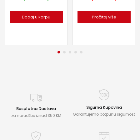
Dodaj u korpu
Pročitaj više
Sigurna Kupovina
Besplatna Dostava
Garantujemo potpunu sigurnost
za narudžbe iznad 350 KM