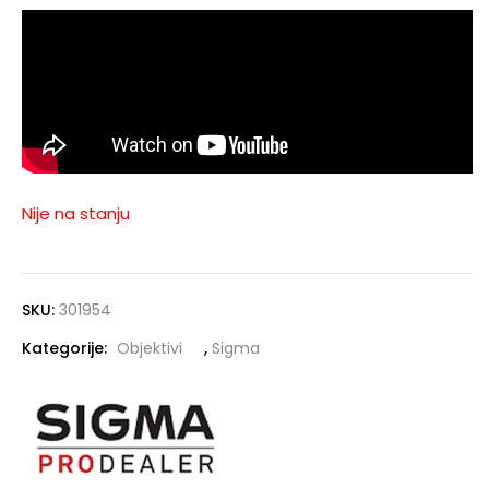
Nije na stanju
SKU:
301954
Kategorije:
Objektivi
,
Sigma