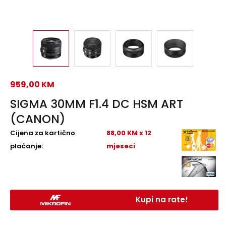
959,00
KM
SIGMA 30MM F1.4 DC HSM ART
(CANON)
Cijena za kartično
88,00 KM x 12
plaćanje:
mjeseci
Kupi na rate!