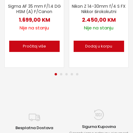
Sigma AF 35 mm F/1.4 DG
Nikon Z 14-30mm f/4 S FX
HSM (A) F/Canon
Nikkor širokokutni
1.699,00
KM
2.450,00
KM
Nije na stanju
Nije na stanju
Pročitaj više
Dodaj u korpu
Sigurna Kupovina
Besplatna Dostava