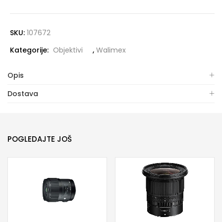
SKU:
107672
Kategorije:
Objektivi
,
Walimex
Opis
Dostava
POGLEDAJTE JOŠ