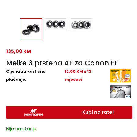
135,00
KM
Meike 3 prstena AF za Canon EF
Cijena za kartično
12,00 KM x 12
plaćanje:
mjeseci
Kupi na rate!
Nije na stanju