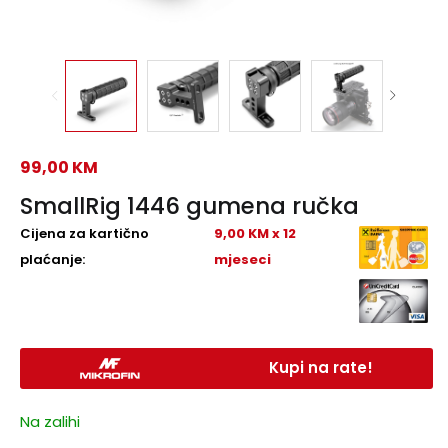
99,00
KM
SmallRig 1446 gumena ručka
Cijena za kartično
9,00 KM x 12
plaćanje:
mjeseci
Kupi na rate!
Na zalihi