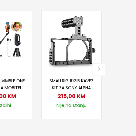
Dod
..ZHIY
79
Na
j u korpu
Dodaj u korpu
 VIMBLE ONE
SMALLRIG 1921B KAVEZ
ZA MOBITEL
KIT ZA SONY ALPHA
,00
KM
215,00
KM
zalihi
Nije na stanju