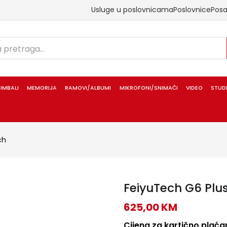
Usluge u poslovnicama
Poslovnice
Pos
IMBALI
MEMORIJA
RAMOVI/ALBUMI
MIKROFONI/SNIMAČI
VIDEO
STUD
ch
FeiyuTech G6 Plus
625,00
KM
Cijena za kartično plaćan