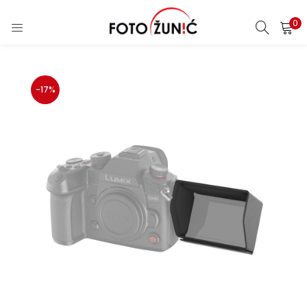
0
-17%