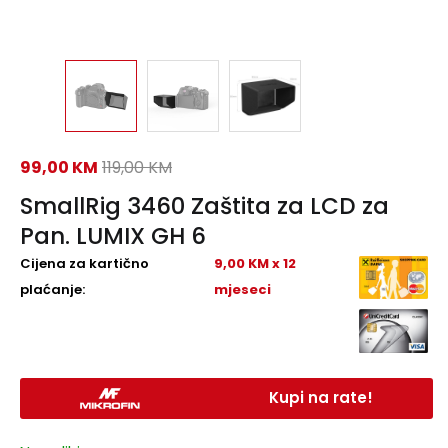
99,00
KM
119,00
KM
SmallRig 3460 Zaštita za LCD za
Pan. LUMIX GH 6
Cijena za kartično
9,00 KM x 12
plaćanje:
mjeseci
Kupi na rate!