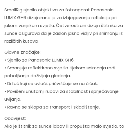
SmallRig sjenilo objektiva za fotoaparat Panasonic
LUMIX GH6 dizajnirano je za izbjegavanje refleksije pri
jakom vanjskom svjetlu. Četverostrani dizajn štitnika za
sunce osigurava da je zaslon jasno vidljiv pri snimanju iz
različitih kutova.
Glavne značajke:
• Sjenilo za Panasonic LUMIX GH6.
• Smanjuje reflektirano svjetlo tijekom snimanja radi
poboljšanja doživljaja gledanja.
• Držač koji se uvlači, pričvršćuje se na čičak.
• Povišeni unutarnji rubovi za stabilnost i sprječavanje
uvijanja.
• Ravno se sklapa za transport i skladištenje.
Obavijest:
Ako je štitnik za sunce labav ili propušta malo svjetla, to