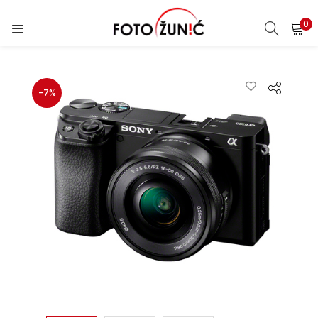
0
-7%