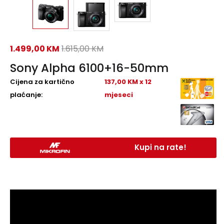
1.499,00
KM
1.615,00
KM
Sony Alpha 6100+16-50mm
Cijena za kartično
137,00 KM x 12
plaćanje:
mjeseci
Kupi na rate!