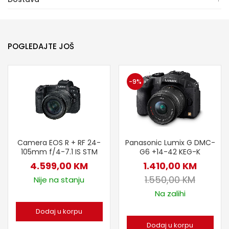
POGLEDAJTE JOŠ
-9%
Panasonic Lumix G DMC-
Camera EOS R + RF 24-
G6 +14-42 KEG-K
105mm f/4-7.1 IS STM
1.410,00
KM
4.599,00
KM
1.550,00
KM
Nije na stanju
Na zalihi
Dodaj u korpu
Dodaj u korpu