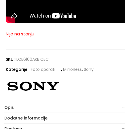
Nije na stanju
SKU:
ILCE6100AKB.CEC
Kategorije:
Foto aparati
,
Mirrorless
,
Sony
Opis
Dodatne informacije
Dostava