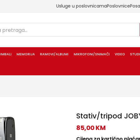
Usluge u poslovnicama
Poslovnice
Pos
IMBALI
MEMORIJA
RAMOVI/ALBUMI
MIKROFONI/SNIMAČI
VIDEO
STUD
Stativ/tripod JOB
85,00
KM
Cijena za kartično plaćan