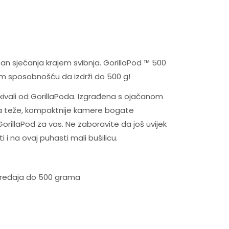
an sjećanja krajem svibnja. GorillaPod ™ 500
om sposobnošću da izdrži do 500 g!
očekivali od GorillaPoda. Izgrađena s ojačanom
za teže, kompaktnije kamere bogate
orillaPod za vas. Ne zaboravite da još uvijek
i na ovaj puhasti mali bušilicu.
e uređaja do 500 grama