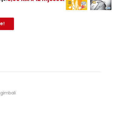
e!
/ gimbali