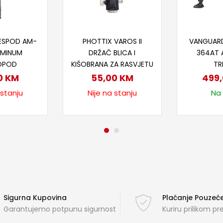
taj više
Pročitaj više
Doda
ESPOD AM-
PHOTTIX VAROS II
VANGUARD
UMINUM
DRŽAČ BLICA I
364AT 
OPOD
KIŠOBRANA ZA RASVJETU
TR
0
KM
55,00
KM
499
 stanju
Nije na stanju
Na 
Sigurna Kupovina
Plaćanje Pouze
Garantujemo potpunu sigurnost
Kuriru prilikom p