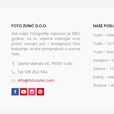
FOTO ŽUNIĆ D.O.O.
NAŠE POSL
Naš svijet fotografije započeo je 1962.
Tuzla – Dža
godine, za to vrijeme nastojali smo
Tuzla – TC 
pratiti razvojni put i dostignuća foto
industrije, te iste primjenjivati u svome
Tuzla – Kor
radu.
Sarajevo – 
Džafer Mahala 46, 75000 Tuzla
Zenica – T
Tel: 035 254-594
Doboj – Zel
info@fotozunic.com
Živinice – A