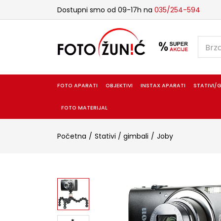
Dostupni smo od 09-17h na
035/254-594
FOTO APARATI
OBJEKTIVI
INSTAX APARATI
STATIVI/G
FOTO MATERIJAL
Početna
Stativi / gimbali
Joby