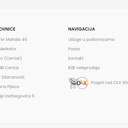
OVNICE
NAVIGACIJA
fer Mahala 46
Usluge u poslovnicama
Merkator
Posao
zo (Centar)
Kontakt
BBI Centar
B2B veleprodaja
C Džananović
Posjeti naš OLX S
ena Pijaca
lije Izetbegovića 6