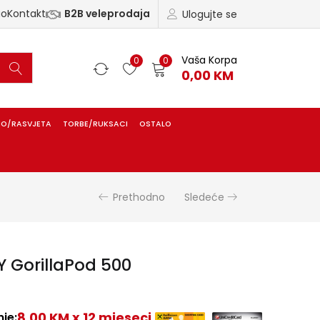
ao
Kontakt
B2B veleprodaja
Ulogujte se
Vaša Korpa
0
0
0,00
KM
IO/RASVJETA
TORBE/RUKSACI
OSTALO
Prethodno
Sledeće
Y GorillaPod 500
8,00 KM x 12 mjeseci
je: