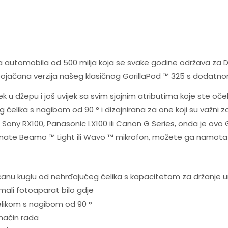
a automobila od 500 milja koja se svake godine održava za D
pojačana verzija našeg klasičnog GorillaPod ™ 325 s dodatn
vijek u džepu i još uvijek sa svim sjajnim atributima koje ste 
lika s nagibom od 90 ° i dizajnirana za one koji su važni 
 Sony RX100, Panasonic LX100 ili Canon G Series, onda je ovo G
imate Beamo ™ Light ili Wavo ™ mikrofon, možete ga namotati 
 ojačanu kuglu od nehrđajućeg čelika s kapacitetom za držanj
 mali fotoaparat bilo gdje
likom s nagibom od 90 °
 način rada