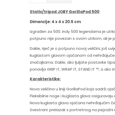
Stativ/tripod JOBY GorillaPod 500
Dimenzije: 4 x 4 x 20.5 cm
Izgrađen za 500. Indy 500 legendarna je utrk
potpuno nije povezan s ovom utrkom, ali je 
Dakle, riječ je o potpuno novoj veličini, još u
kuglastom glavom ojačanom od nehrđajućeg če
značajkama. Dakle, ako ljuljate postavke tipa
ponavlja GRIP IT, WRAP IT, STAND IT ™, a ako 
Karakteristike:
Nova veličina u liniji GorillaPod koja sadrži
Fleksibilne noge i kuglasta glava osiguravaju
Nova kuglasta glava ojačana nehrđajućim če
Svestrani: prelazak s portretnog na pejzažni