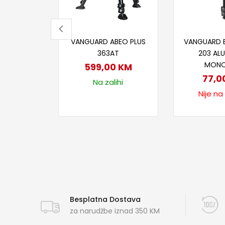
Dodaj u korpu
Proči
VANGUARD ABEO PLUS
VANGUARD 
363AT
203 AL
MON
599,00
KM
77,0
Na zalihi
Nije na
Besplatna Dostava
za narudžbe iznad 350 KM