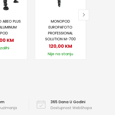
Nije
j u korpu
Dodaj u korpu
 ABEO PLUS
MONOPOD
ALUMINUM
EUROPAFOTO
IPOD
PROFESSIONAL
SOLUTION M-700
,00
KM
120,00
KM
zalihi
Nije na stanju
ćem
365 Dana U Godini
reuzimanja
Dostupnost WebShopa