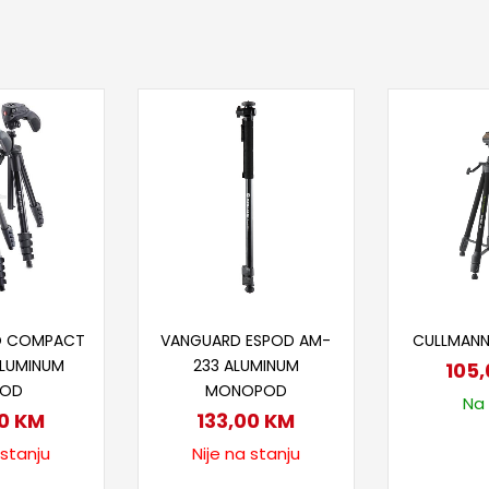
taj više
Pročitaj više
Doda
O COMPACT
VANGUARD ESPOD AM-
CULLMANN
ALUMINUM
233 ALUMINUM
105
POD
MONOPOD
Na 
00
KM
133,00
KM
 stanju
Nije na stanju