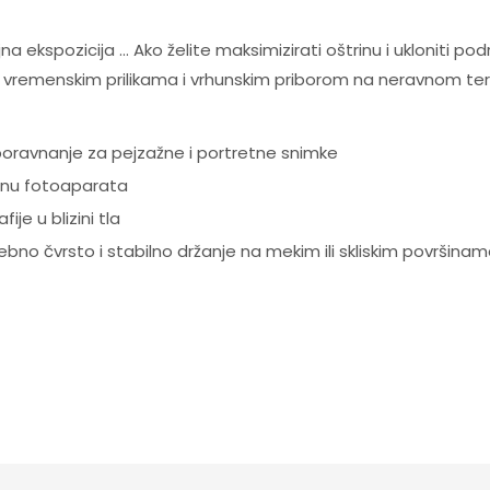
a ekspozicija … Ako želite maksimizirati oštrinu i ukloniti po
im vremenskim prilikama i vrhunskim priborom na neravnom t
ravnanje za pejzažne i portretne snimke
enu fotoaparata
e u blizini tla
bno čvrsto i stabilno držanje na mekim ili skliskim površina