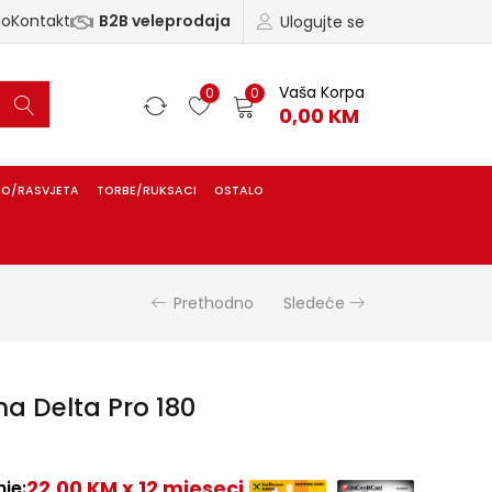
ao
Kontakt
B2B veleprodaja
Ulogujte se
Vaša Korpa
0
0
0,00
KM
IO/RASVJETA
TORBE/RUKSACI
OSTALO
Prethodno
Sledeće
a Delta Pro 180
22,00 KM x 12 mjeseci
je: