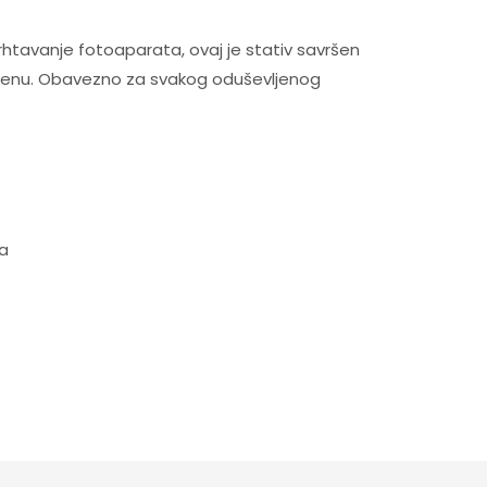
drhtavanje fotoaparata, ovaj je stativ savršen
erenu. Obavezno za svakog oduševljenog
ma