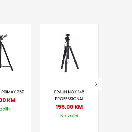
Dod
BRAUN S
30
Na
j u korpu
Dodaj u korpu
 PRIMAX 350
BRAUN NOX 145
PROFESSIONAL
,00
KM
155,00
KM
zalihi
Na zalihi