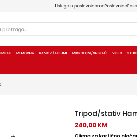
Usluge u poslovnicama
Poslovnice
Pos
IMBALI
MEMORIJA
RAMOVI/ALBUMI
MIKROFONI/SNIMAČI
VIDEO
STUD
a
Tripod/stativ Ham
240,00
KM
Cijena za kartično plaćan