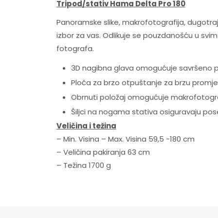
Tripod/stativ Hama Delta Pro 180
Panoramske slike, makrofotografija, dugotrajn
izbor za vas. Odlikuje se pouzdanošću u sv
fotografa.
3D nagibna glava omogućuje savršeno po
Ploča za brzo otpuštanje za brzu promj
Obrnuti položaj omogućuje makrofotografij
Šiljci na nogama stativa osiguravaju pose
Veličina i težina
– Min. Visina – Max. Visina 59,5 -180 cm
– Veličina pakiranja 63 cm
– Težina 1700 g