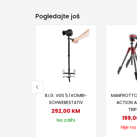
Pogledajte još
Dodaj u korpu
Proči
B.I.G. VGS 5.1 KOMBI-
MANFROTT
SCHWEBESTATIV
ACTION 
TRI
292,00
KM
199,
Na zalihi
Nije na