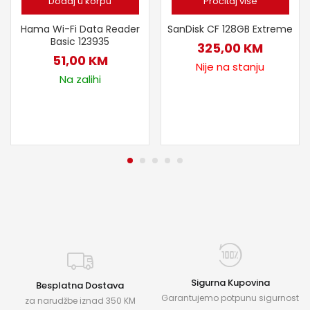
Dodaj u korpu
Pročitaj više
Hama Wi-Fi Data Reader
SanDisk CF 128GB Extreme
Basic 123935
325,00
KM
51,00
KM
Nije na stanju
Na zalihi
Sigurna Kupovina
Besplatna Dostava
Garantujemo potpunu sigurnost
za narudžbe iznad 350 KM