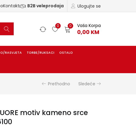
ao
Kontakt
B2B veleprodaja
Ulogujte se
Vaša Korpa
0
0
0,00
KM
IO/RASVJETA
TORBE/RUKSACI
OSTALO
Prethodno
Sledeće
CUORE motiv kameno srce
6100