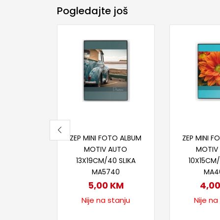
Pogledajte još
Pročitaj više
Proči
ZEP MINI FOTO ALBUM
ZEP MINI 
MOTIV AUTO
MOTIV
13X19CM/40 SLIKA
10X15CM/
MA5740
MA4
5,00
KM
4,0
Nije na stanju
Nije na