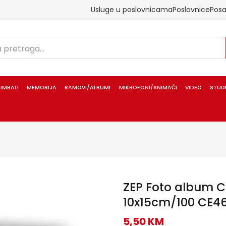
Usluge u poslovnicama
Poslovnice
Pos
IMBALI
MEMORIJA
RAMOVI/ALBUMI
MIKROFONI/SNIMAČI
VIDEO
STUD
ZEP Foto album 
10x15cm/100 CE4
5,50
KM