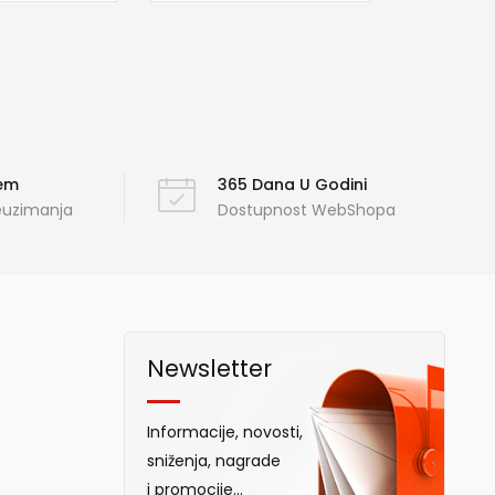
ćem
365 Dana U Godini
reuzimanja
Dostupnost WebShopa
Newsletter
Informacije, novosti,
sniženja, nagrade
i promocije...