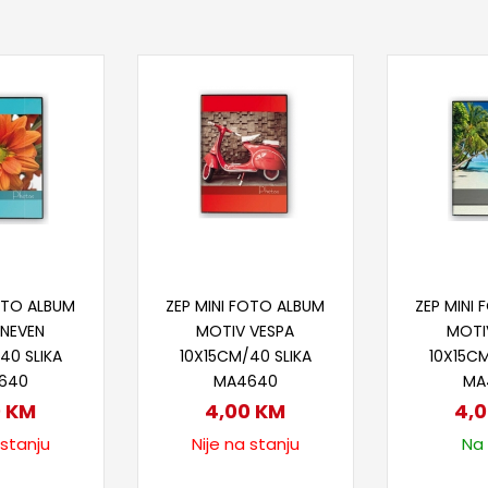
taj više
Pročitaj više
Doda
FOTO ALBUM
ZEP MINI FOTO ALBUM
ZEP MINI
 NEVEN
MOTIV VESPA
MOTI
40 SLIKA
10X15CM/40 SLIKA
10X15CM
640
MA4640
MA
0
KM
4,00
KM
4,
 stanju
Nije na stanju
Na 