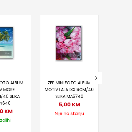
Pr
ZEP F
VIAGGIO
10X15CM
5
Nije
j u korpu
Pročitaj više
 FOTO ALBUM
ZEP MINI FOTO ALBUM
V MORE
MOTIV LALA 13X19CM/40
/40 SLIKA
SLIKA MA5740
4640
5,00
KM
00
KM
Nije na stanju
zalihi