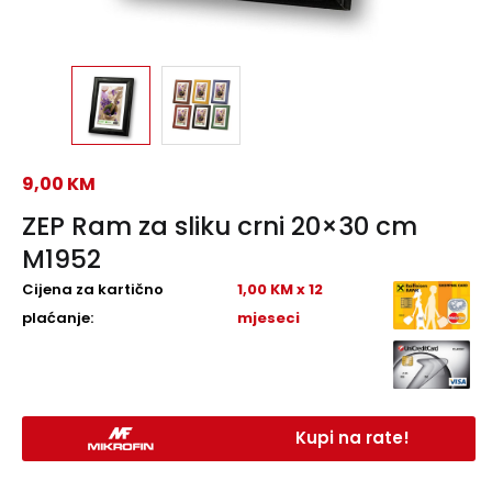
9,00
KM
ZEP Ram za sliku crni 20×30 cm
M1952
Cijena za kartično
1,00 KM x 12
plaćanje:
mjeseci
Kupi na rate!