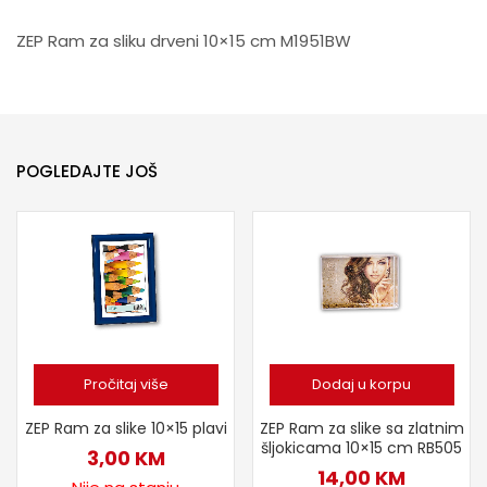
ZEP Ram za sliku drveni 10×15 cm M1951BW
POGLEDAJTE JOŠ
Pročitaj više
Dodaj u korpu
ZEP Ram za slike 10×15 plavi
ZEP Ram za slike sa zlatnim
šljokicama 10×15 cm RB505
3,00
KM
14,00
KM