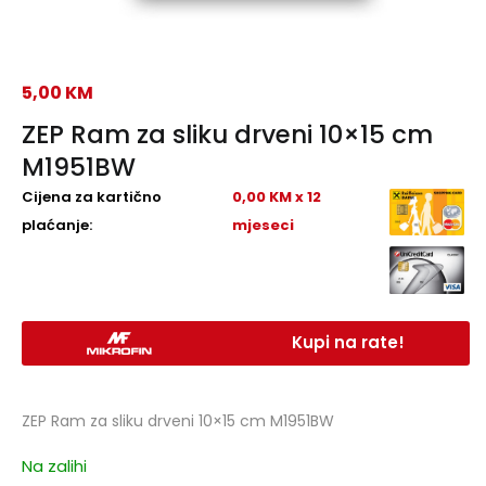
5,00
KM
ZEP Ram za sliku drveni 10×15 cm
M1951BW
Cijena za kartično
0,00 KM x 12
plaćanje:
mjeseci
Kupi na rate!
ZEP Ram za sliku drveni 10×15 cm M1951BW
Na zalihi