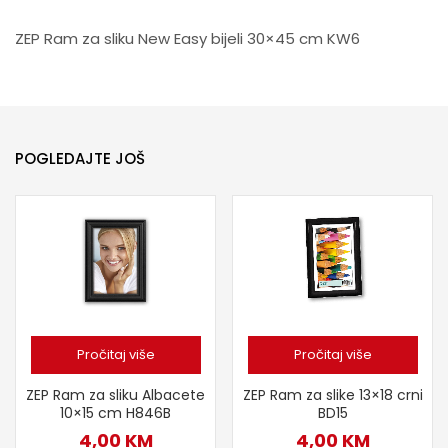
ZEP Ram za sliku New Easy bijeli 30×45 cm KW6
POGLEDAJTE JOŠ
Pročitaj više
Pročitaj više
ZEP Ram za sliku Albacete
ZEP Ram za slike 13×18 crni
10×15 cm H846B
BD15
4,00
KM
4,00
KM