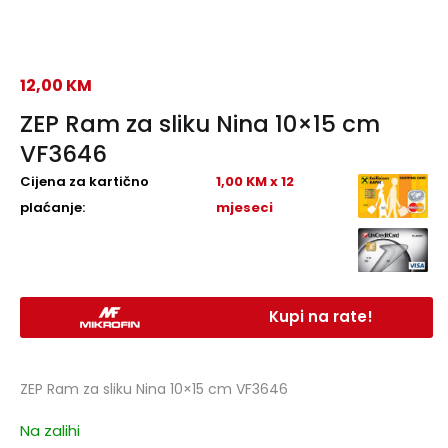
12,00
KM
ZEP Ram za sliku Nina 10×15 cm
VF3646
Cijena za kartično
1,00 KM x 12
plaćanje:
mjeseci
Kupi na rate!
ZEP Ram za sliku Nina 10×15 cm VF3646
Na zalihi