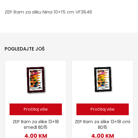
ZEP Ram za sliku Nina 10×15 cm VF3646
POGLEDAJTE JOŠ
Pročitaj više
Pročitaj više
ZEP Ram za slike 13×18
ZEP Ram za slike 13×18 crni
smeđi BD15
BD15
4,00
KM
4,00
KM