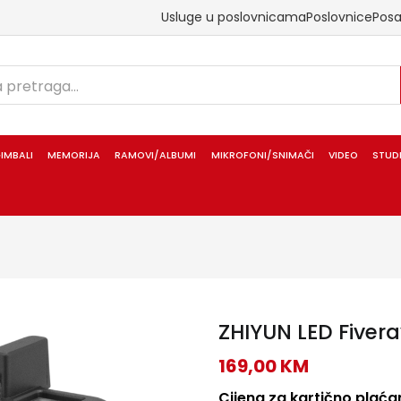
Usluge u poslovnicama
Poslovnice
Pos
IMBALI
MEMORIJA
RAMOVI/ALBUMI
MIKROFONI/SNIMAČI
VIDEO
STUD
ZHIYUN LED Fivera
169,00
KM
Cijena za kartično plaćan