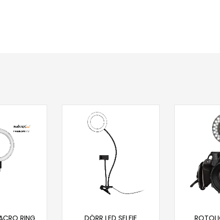
 u korpu
Dodaj u korpu
Doda
ACRO RING
DÖRR LED SELFIE
ROTOLI