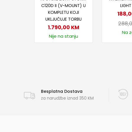
C120D II (V-MOUNT) U
LIGH
KOMPLETU KOJI
188,
UKLJUČUJE TORBU
288,
1.790,00
KM
Na za
Nije na stanju
Besplatna Dostava
za narudžbe iznad 350 KM