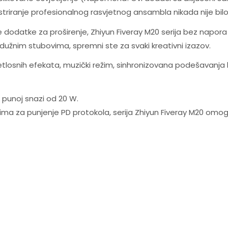
riranje profesionalnog rasvjetnog ansambla nikada nije bilo
dodatke za proširenje, Zhiyun Fiveray M20 serija bez napora m
užnim stubovima, spremni ste za svaki kreativni izazov.
svetlosnih efekata, muzički režim, sinhronizovana podešavanj
i punoj snazi od 20 W.
a za punjenje PD protokola, serija Zhiyun Fiveray M20 omogu