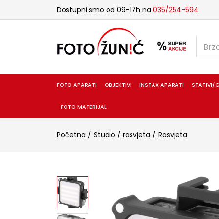
Dostupni smo od 09-17h na
035/254-594
FOTO APARATI
OBJEKTIVI
INSTAX APARATI
STATIVI/G
FOTO MATERIJAL
Početna
Studio / rasvjeta
Rasvjeta