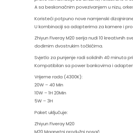
A sa beskonačnim povezivanjem u nizu, orkest
Koristeći potpuno nove namjenski dizajnirane 
U kombinaciji sa adapterima za kamere i prod
Zhiyun Fiveray M20 serija nudi 10 kreativnih 
dodirnim dvostrukim točkićima.
Svjetlo za punjenje radi solidnih 40 minuta pr
Kompatibilan sa power bankovima i adapterim
Vrijeme rada (4300K):
20W – 40 Min
10W – 1H 20Min
5W – 3H
Paket uključuje:
Zhiyun Fiveray M20
M20 Magnetni produžni nosač