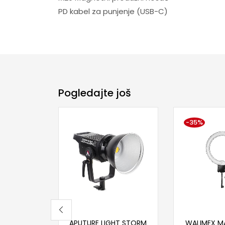
PD kabel za punjenje (USB-C)
Pogledajte još
-35%
Dodaj u korpu
Dodaj
APUTURE LIGHT STORM
WALIMEX M