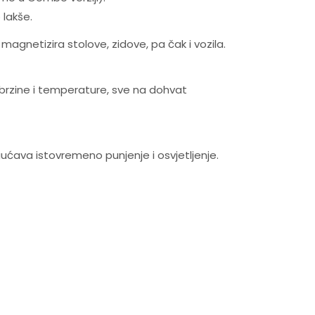
 lakše.
agnetizira stolove, zidove, pa čak i vozila.
a brzine i temperature, sve na dohvat
ćava istovremeno punjenje i osvjetljenje.