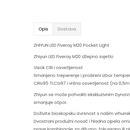
Opis
Dostava
ZHIYUN LED Fiveray M20 Pocket Light
Zhiyun LED Fiveray M20 džepno svjetlo
Visok CRI i osvetljenost
Smanjeno treperenje i prošireni izbor tempera
CRI≥95 TLCI≥97 i vršna osvetljenost (na 0,5m 
Zhiyun se može pohvaliti ekskluzivnim DynaVor
smanjuje otpor.
Doživite bioskopsku izvrsnost s našim vrhun
Dvostrani produžni nosač i hladna cipela omog
prave kombinacije za difuzno, fokusirano ili 