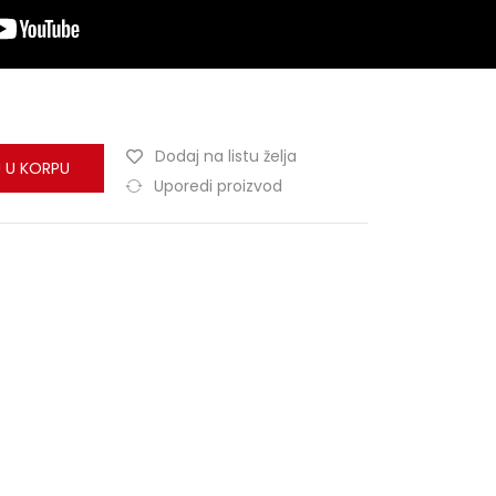
Dodaj na listu želja
 U KORPU
Uporedi proizvod