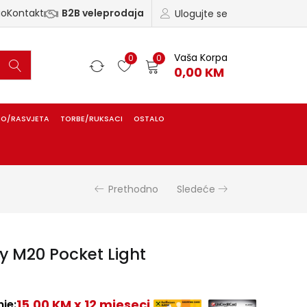
ao
Kontakt
B2B veleprodaja
Ulogujte se
Vaša Korpa
0
0
0,00
KM
IO/RASVJETA
TORBE/RUKSACI
OSTALO
Prethodno
Sledeće
y M20 Pocket Light
15,00 KM x 12 mjeseci
je: