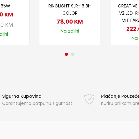
T 65W
RINGLIGHT SLR-16 BI-
CREATIVE
COLOR
V2 LED-R
00
KM
MIT FAR
78,00
KM
00
KM
222
Na zalihi
lihi
Na 
Sigurna Kupovina
Plaćanje Pouze
Garantujemo potpunu sigurnost
Kuriru prilikom p