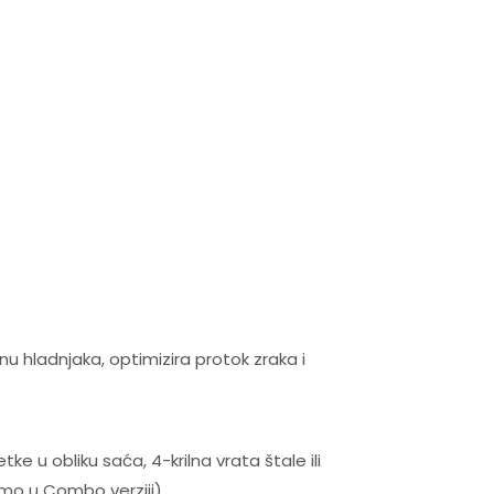
u hladnjaka, optimizira protok zraka i
 u obliku saća, 4-krilna vrata štale ili
amo u Combo verziji).