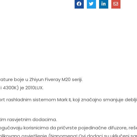
ture boje u Zhiyun Fiveray M20 seriji.
i 4300K) je 2010LUX.
t rashladnim sistemom Mark II, koji značajno smanjuje debljin
skim rasvjetnim dodacima.
ućavaju korisnicima da pričvrste pojedinačne difuzore, rešetke
oblikovano osvjetljenje (Napomena! Ovi dodaci su uključeni s