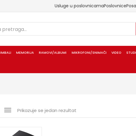
Usluge u poslovnicama
Poslovnice
Pos
IMBALI
MEMORIJA
RAMOVI/ALBUMI
MIKROFONI/SNIMAČI
VIDEO
STUD
Prikazuje se jedan rezultat