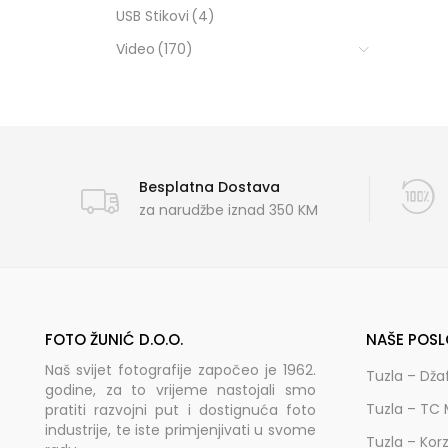
USB Stikovi
(4)
Video
(170)
Besplatna Dostava
za narudžbe iznad 350 KM
FOTO ŽUNIĆ D.O.O.
NAŠE POSL
Naš svijet fotografije započeo je 1962.
Tuzla – Dža
godine, za to vrijeme nastojali smo
Tuzla – TC 
pratiti razvojni put i dostignuća foto
industrije, te iste primjenjivati u svome
Tuzla – Kor