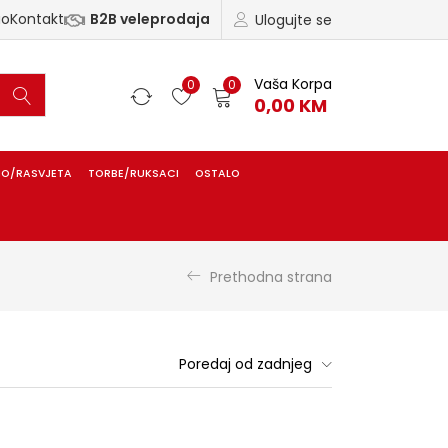
ao
Kontakt
B2B veleprodaja
Ulogujte se
Vaša Korpa
0
0
0,00
KM
IO/RASVJETA
TORBE/RUKSACI
OSTALO
Prethodna strana
Poredaj od zadnjeg