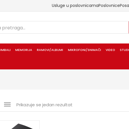
Usluge u poslovnicama
Poslovnice
Pos
IMBALI
MEMORIJA
RAMOVI/ALBUMI
MIKROFONI/SNIMAČI
VIDEO
STUD
Prikazuje se jedan rezultat