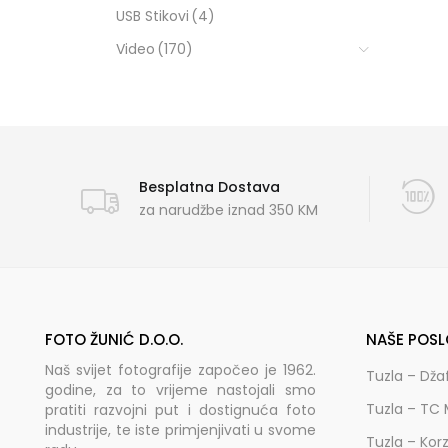
USB Stikovi
(4)
Video
(170)
Besplatna Dostava
za narudžbe iznad 350 KM
FOTO ŽUNIĆ D.O.O.
NAŠE POSL
Naš svijet fotografije započeo je 1962.
Tuzla – Dža
godine, za to vrijeme nastojali smo
Tuzla – TC 
pratiti razvojni put i dostignuća foto
industrije, te iste primjenjivati u svome
Tuzla – Kor