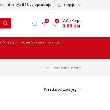
ao
Kontakt
B2B veleprodaja
Ulogujte se
Vaša Korpa
0
0
0,00
KM
IO/RASVJETA
TORBE/RUKSACI
OSTALO
Prethodna strana
Poredaj od zadnjeg