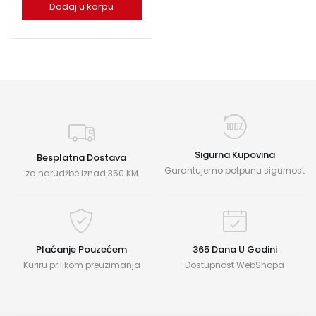
Dodaj u korpu
Sigurna Kupovina
Besplatna Dostava
Garantujemo potpunu sigurnost
za narudžbe iznad 350 KM
Plaćanje Pouzećem
365 Dana U Godini
Kuriru prilikom preuzimanja
Dostupnost WebShopa