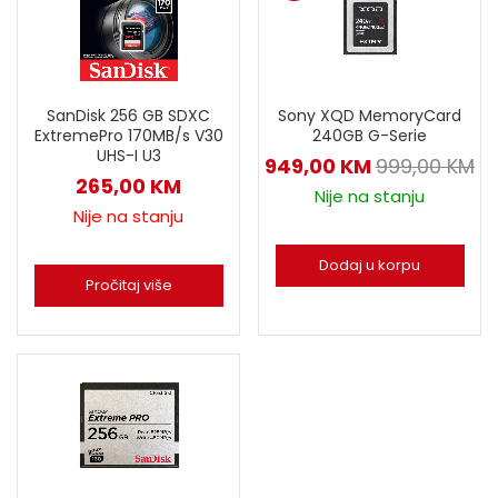
SanDisk 256 GB SDXC
Sony XQD MemoryCard
ExtremePro 170MB/s V30
240GB G-Serie
UHS-I U3
949,00
KM
999,00
KM
265,00
KM
Nije na stanju
Nije na stanju
Dodaj u korpu
Pročitaj više