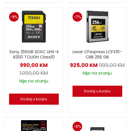
-9%
-7%
Sony 256GB SDXC UHS-II
Lexar CFexpress LCFX10-
R300 TOUGH Class10
CRB 256 GB
990,00
KM
925,00
KM
999,00
KM
1.090,00
KM
Nije na stanju
Nije na stanju
Dodaj u korpu
Dodaj u korpu
-5%