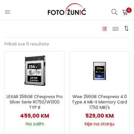
0
Prikaži sve 9 rezultate
LEXAR 256GB CFexpress Pro
Wise 256GB CFexpress 4.0
Silver Serie R1750/W1300
Type A Mk-II Memory Card
TYP B
1750 MB/s
459,00
KM
529,00
KM
Na zalihi
Nije na stanju