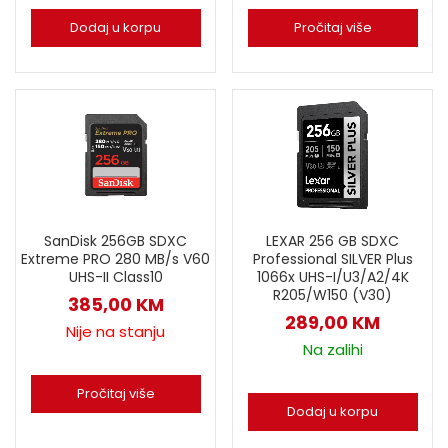
Dodaj u korpu
Pročitaj više
SanDisk 256GB SDXC
LEXAR 256 GB SDXC
Extreme PRO 280 MB/s V60
Professional SILVER Plus
UHS-II Class10
1066x UHS-I/U3/A2/4K
R205/W150 (V30)
385,00
KM
289,00
KM
Nije na stanju
Na zalihi
Pročitaj više
Dodaj u korpu